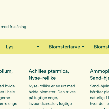
n med frøsåning
Lys
Blomsterfarve
Blomst
folium,
Achillea ptarmica,
Ammophi
Nyse-røllike
Sand-hj
med hvide
Nyse-røllike er en urt med
Sand-hjel
er i hele
hvide blomster. Den trives
hårdfør pl
 gerne
på fugtige enge,
naturligt i
Tørre enge
lavbundsarealer, fugtige
hvor den e