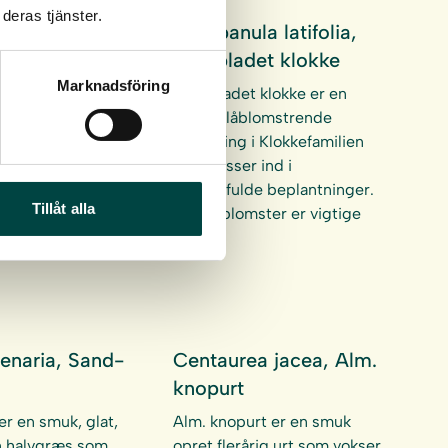
deras tjänster.
vulgaris,
Campanula latifolia,
g
Bredbladet klokke
Marknadsföring
er en dværgbusk
Bredbladet klokke er en
blomster. Lyng
smuk blåblomstrende
rligt på tør-
slægtning i Klokkefamilien
n næringsfattig
som passer ind i
. på heder, moser
skyggefulde beplantninger.
Tillåt alla
Klokkeblomster er vigtige
for en…
enaria, Sand-
Centaurea jacea, Alm.
knopurt
er en smuk, glat,
Alm. knopurt er en smuk
 halvgræs som
opret flerårig urt som vokser