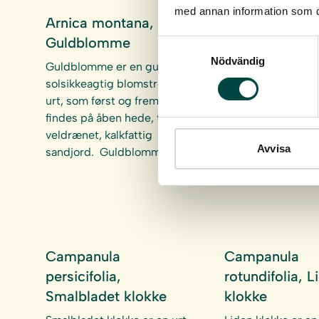
med annan information som du 
Arnica montana,
Bellis perennis
Guldblomme
Tusindfryd
Samtyckesval
Nödvändig
Guldblomme er en gul
Tusindfryd vokser
solsikkeagtig blomstrende
veldrænet -fugtig
urt, som først og fremmest
næringsrig jord f.
findes på åben hede, tør-
græsarealer, græ
veldrænet, kalkfattig
parker, vejkanter 
Avvisa
sandjord. Guldblomme er…
brakmarker. Passe
engarealer på me
Campanula
Campanula
persicifolia,
rotundifolia, L
Smalbladet klokke
klokke