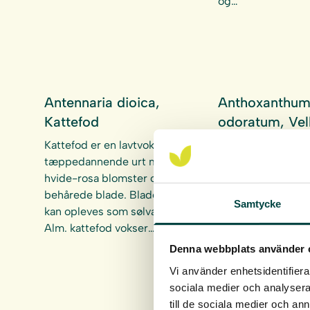
og…
Antennaria dioica,
Anthoxanthu
Kattefod
odoratum, Vel
gulaks
Kattefod er en lavtvoksende
tæppedannende urt med
Vellugtende gulak
hvide-rosa blomster og
tuedannende strå
behårede blade. Bladene
blomstrer tidligt p
Samtycke
kan opleves som sølvagtige.
Vellugtende gulak
Alm. kattefod vokser…
naturligt på tør-f
næringsfattig jord
Denna webbplats använder 
Vi använder enhetsidentifierar
sociala medier och analysera 
till de sociala medier och a