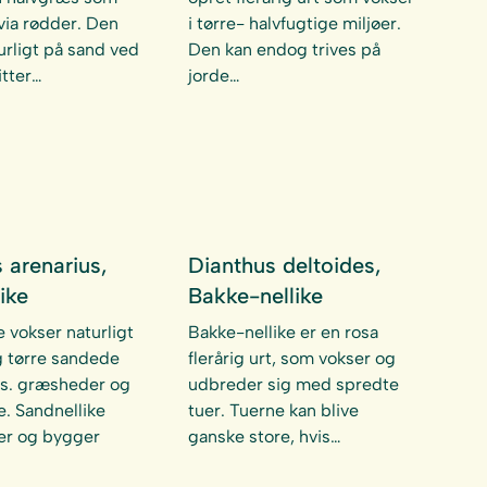
ia rødder. Den
i tørre- halvfugtige miljøer.
urligt på sand ved
Den kan endog trives på
itter…
jorde…
 arenarius,
Dianthus deltoides,
ike
Bakke-nellike
e vokser naturligt
Bakke-nellike er en rosa
 tørre sandede
flerårig urt, som vokser og
eks. græsheder og
udbreder sig med spredte
. Sandnellike
tuer. Tuerne kan blive
uer og bygger
ganske store, hvis…