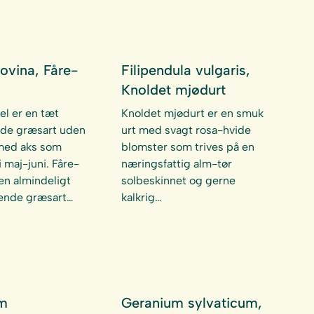
ovina, Fåre-
Filipendula vulgaris,
Knoldet mjødurt
el er en tæt
Knoldet mjødurt er en smuk
de græsart uden
urt med svagt rosa-hvide
med aks som
blomster som trives på en
 maj-juni. Fåre-
næringsfattig alm-tør
 en almindeligt
solbeskinnet og gerne
nde græsart…
kalkrig…
m
Geranium sylvaticum,