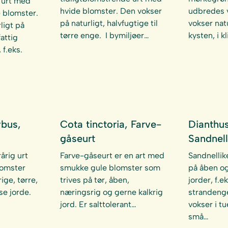
n urt med
hvide blomster. Den vokser
udbredes v
 blomster.
på naturligt, halvfugtige til
vokser nat
ligt på
tørre enge. I bymiljøer…
kysten, i kl
attig
 f.eks.
ybus,
Cota tinctoria, Farve-
Dianthus
gåseurt
Sandnell
årig urt
Farve-gåseurt er en art med
Sandnellik
lomster
smukke gule blomster som
på åben og
ige, tørre,
trives på tør, åben,
jorder, f.
se jorde.
næringsrig og gerne kalkrig
strandenge
jord. Er salttolerant…
vokser i t
små…