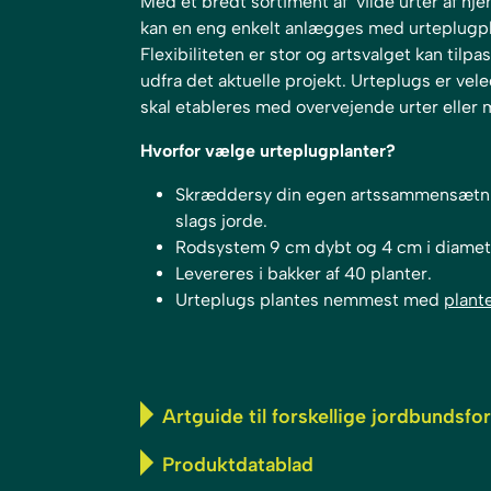
Med et bredt sortiment af vilde urter af h
kan en eng enkelt anlægges med urteplugpl
Flexibiliteten er stor og artsvalget kan tilpa
udfra det aktuelle projekt. Urteplugs er vele
skal etableres med overvejende urter eller
Hvorfor vælge urteplugplanter?
Skræddersy din egen artssammensætning
slags jorde.
Rodsystem 9 cm dybt og 4 cm i diamet
Levereres i bakker af 40 planter.
Urteplugs plantes nemmest med
plant
Artguide til forskellige jordbundsfo
Produktdatablad