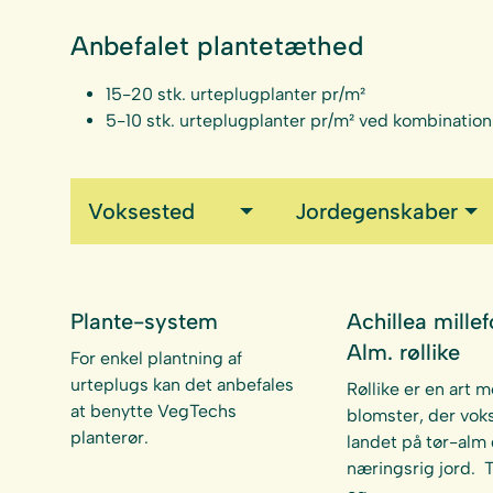
Anbefalet plantetæthed
15-20 stk. urteplugplanter pr/m²
5-10 stk. urteplugplanter pr/m² ved kombinatio
Voksested
Jordegenskaber
Plante-system
Achillea mille
Alm. røllike
For enkel plantning af
urteplugs kan det anbefales
Røllike er en art 
at benytte VegTechs
blomster, der voks
planterør.
landet på tør-alm
næringsrig jord. 