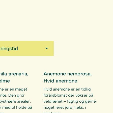
ringstid
la arenaria,
Anemone nemorosa,
elme
Hvid anemone
me er en meget
Hvid anemone er en tidlig
ante. Den gror
forårsblomst der vokser på
 kystnære arealer,
veldrænet – fugtig og gerne
r med til holde på
noget leret jord, f.eks. i