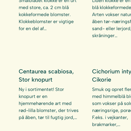
Smalbladet klokke er en urt
Liden klokke er e
med store, ca. 2 cm blå
blå klokkeformede
kokkeformede blomster.
Arten vokser natur
Klokkeblomster er vigtige
åben tør-næringsf
for en del af…
sand- eller lerjord,
skråninger…
Centaurea scabiosa,
Cichorium int
Stor knopurt
Cikorie
Ny i sortimentet! Stor
Smuk og opret fler
knopurt er en
med himmelblå b
hjemmehørende art med
som vokser på solr
rød-lilla blomster, der trives
næringsrige, porø
på åben, tør til fugtig jord,…
F.eks. i vejkanter,
brakmarker,…