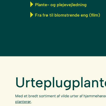
Plante- og plejevejledning
Fra frø til blomstrende eng (film)
Urteplugplant
Med et bredt sortiment af vilde urter af hjemmehøre
planterør
.