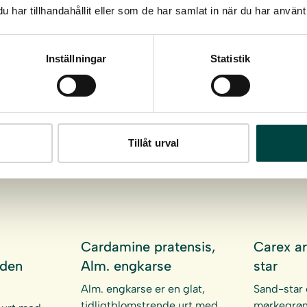
har tillhandahållit eller som de har samlat in när du har använt 
,
Briza media,
Calluna 
Hjertegræs
Hedelyn
Inställningar
Statistik
 på
Hjertegræs er en dekorativ
Hedelyng 
græs der vokser i løse tuer,
med rosa 
eks.
med strå der blive 20-50
vokser natu
sgange,
cm høje, småaksene er
fugtig åbe
og
hjerteformede…
jord f.eks
Tillåt urval
r godt i
åbene…
re…
Cardamine pratensis,
Carex ar
iden
Alm. engkarse
star
Alm. engkarse er en glat,
Sand-star 
tidligtblomstrende urt med
mørkegrøn