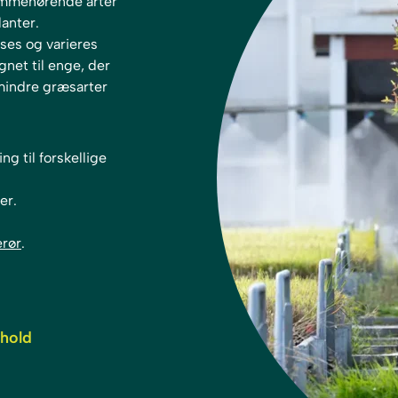
jemmehørende arter
anter.
sses og varieres
gnet til enge, der
 mindre græsarter
 til forskellige
er.
erør
.
rhold