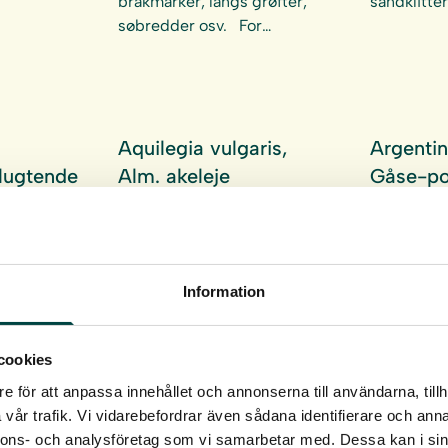
brakmarker, langs grøfter,
sandklitte
søbredder osv. For…
m
Aquilegia vulgaris,
Argentin
lugtende
Alm. akeleje
Gåse-pot
Alm. akeleje er en forvildet
Gåse-poten
haveplante med smukke
krybende u
s har høje
store lilla, blå eller rosa
blomsterde
, som
blomster. Den vokser på
naturligt 
å foråret.
Information
veldrænet – til…
jorde. Den
s vokser
næringsrig
ugtig
sandjord….
 f.eks….
cookies
e för att anpassa innehållet och annonserna till användarna, tillh
vår trafik. Vi vidarebefordrar även sådana identifierare och anna
nnons- och analysföretag som vi samarbetar med. Dessa kan i sin