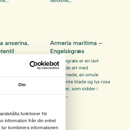
rne….
løvskove,…
a anserina,
Armeria maritima –
entil
Engelskgræs
til er en
Engelskgræs er en lavt
rt med solgule
voksende art med
r vokster
linjeformede, en smule
på normal-fugtige
sukkulente blade og lys rosa
Om
 klarer både
blomster, som sidder i
 lerjord og
toppen…
andahålla funktioner för
n information från din enhet
 tur kombinera informationen