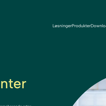
Løsninger
Produkter
Downlo
nter