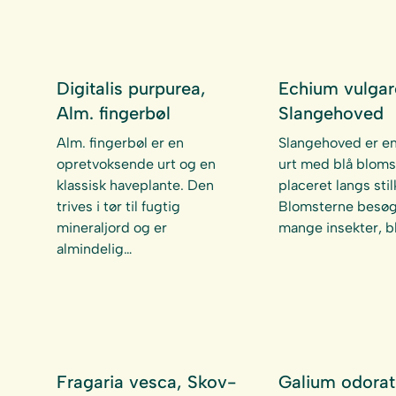
Digitalis purpurea,
Echium vulgar
Alm. fingerbøl
Slangehoved
Alm. fingerbøl er en
Slangehoved er e
opretvoksende urt og en
urt med blå blomst
klassisk haveplante. Den
placeret langs stil
trives i tør til fugtig
Blomsterne besøg
mineraljord og er
mange insekter, bl
almindelig…
Fragaria vesca, Skov-
Galium odora