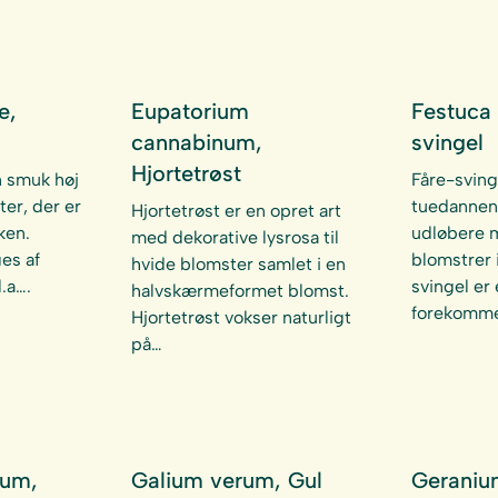
e,
Eupatorium
Festuca 
cannabinum,
svingel
Hjortetrøst
n smuk høj
Fåre-sving
er, der er
tuedannen
Hjortetrøst er en opret art
ken.
udløbere 
med dekorative lysrosa til
es af
blomstrer i
hvide blomster samlet i en
.a….
svingel er
halvskærmeformet blomst.
forekomme
Hjortetrøst vokser naturligt
på…
tum,
Galium verum, Gul
Geraniu