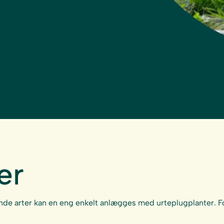
er
nde arter kan en eng enkelt anlægges med urteplugplanter. Fo