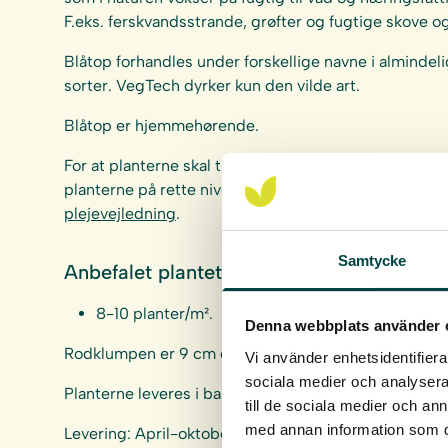
F.eks. ferskvandsstrande, grøfter og fugtige skove o
Blåtop forhandles under forskellige navne i almindel
sorter. VegTech dyrker kun den vilde art.
Blåtop er hjemmehørende.
For at planterne skal trives og udvikles på bedste vis 
planterne på rette niveau i forhold til middelvandst
plejevejledning
.
Samtycke
Anbefalet plantetæthed:
8-10 planter/m².
Denna webbplats använder 
Rodklumpen er 9 cm dyb og 4 cm i diameter.
Vi använder enhetsidentifierar
sociala medier och analysera 
Planterne leveres i bakker af 40 stk.
till de sociala medier och a
med annan information som du 
Levering: April-oktober