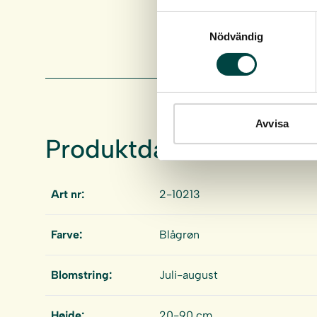
Samtyckesval
Nödvändig
Avvisa
Produktdata
Art nr:
2-10213
Farve:
Blågrøn
Blomstring:
Juli-august
Højde:
20-90 cm