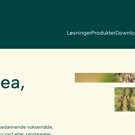
Løsninger
Produkter
Downlo
lea,
g tuedannende voksemåde,
g jord eller sandarealer.