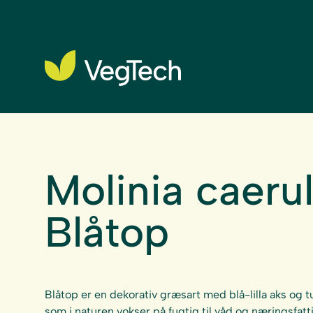
Molinia caeru
Blåtop
Blåtop er en dekorativ græsart med blå-lilla aks o
som i naturen vokser på fugtig til våd og næringsfatti