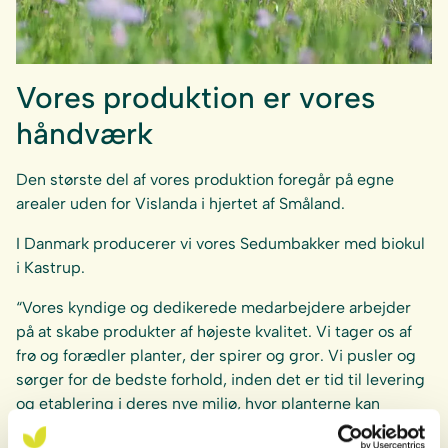
Vores produktion er vores
håndværk
Den største del af vores produktion foregår på egne
arealer uden for Vislanda i hjertet af Småland.
I Danmark producerer vi vores Sedumbakker med biokul
i Kastrup.
“Vores kyndige og dedikerede medarbejdere arbejder
på at skabe produkter af højeste kvalitet. Vi tager os af
frø og forædler planter, der spirer og gror. Vi pusler og
sørger for de bedste forhold, inden det er tid til levering
og etablering i deres nye miljø, hvor planterne kan
blomstre og tage deres plads.”