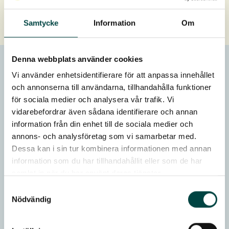
Inspirationsbilleder fra produktionen
Samtycke
Information
Om
Denna webbplats använder cookies
Kom tættere på vores
Vi använder enhetsidentifierare för att anpassa innehållet
och annonserna till användarna, tillhandahålla funktioner
hverdag
för sociala medier och analysera vår trafik. Vi
vidarebefordrar även sådana identifierare och annan
Kom med og se vores engagement og den omsorg, der
information från din enhet till de sociala medier och
ligger bag hver plante og hver sedummåtte.
annons- och analysföretag som vi samarbetar med.
I vores nye film følger du med ud i dyrkningsområderne
Dessa kan i sin tur kombinera informationen med annan
og ser, hvordan vi arbejder med planter, der etableres
information som du har tillhandahållit eller som de har
for at skabe grønne miljøer, hvor både mennesker og
samlat in när du har använt deras tjänster.
bestøvere trives.
Samtyckesval
Nödvändig
🌿Planterne gør arbejdet!