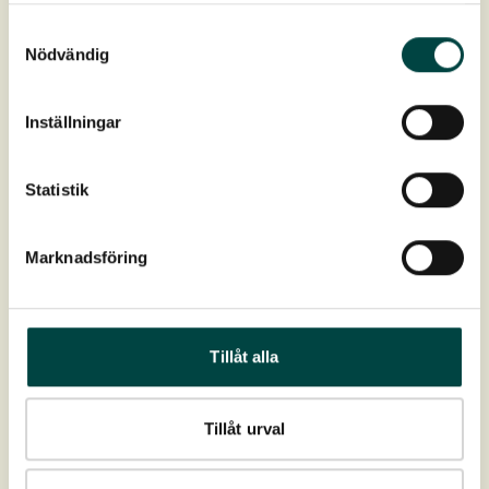
GardLiner Steelight 160V
Samtyckesval
Kantafgrænser/Bedafgrænser letter plejen og giver en
Nödvändig
tydelig grænse mellem bed og forskellige materialer i
have og park. Steellight findes i…
Inställningar
Statistik
GardLiner Steel
En stabil og robust kantafgrænser/bedafgrænser er
Marknadsföring
perfekt til at holde linjer og design i oprindelig form. Det
er en stabil…
Tillåt alla
GardLiner Steel corten
Tillåt urval
En smuk og robust kantafgrænser/bedafgrænser som er
perfekt til adskiller mellem forskellige materialer i