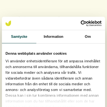
GardLiner Kantafgrænser
Vi tilbyder kantafgrænsningen GardLiner – som hjælper
dig med tydelige opdelinger i dit anlæg, adskiller
Samtycke
Information
Om
forskellige materialer, holder bedene lette at
vedligeholde og bevarer formen over tid.
Denna webbplats använder cookies
Vi använder enhetsidentifierare för att anpassa innehållet
GardLiner® Steellight 110V
och annonserna till användarna, tillhandahålla funktioner
Kantafgrænser/Bedafgrænser letter plejen og giver en
för sociala medier och analysera vår trafik. Vi
tydelig grænse mellem rabat og forskellige materialer i
vidarebefordrar även sådana identifierare och annan
have og park. Steellight findes i…
information från din enhet till de sociala medier och
annons- och analysföretag som vi samarbetar med.
Dessa kan i sin tur kombinera informationen med annan
information som du har tillhandahållit eller som de har
samlat in när du har använt deras tjänster.