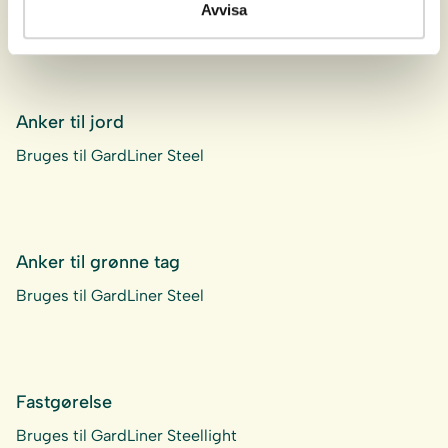
Avvisa
udemiljøer. Steel findes både i stål…
Anker til jord
Bruges til GardLiner Steel
Anker til grønne tag
Bruges til GardLiner Steel
Fastgørelse
Bruges til GardLiner Steellight