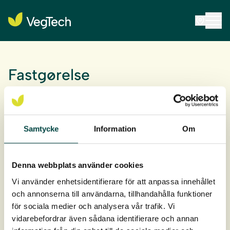
Fastgørelse
Fastgørelse bruges til GardLiner steellight at give
stabilitet og form til bede og beplantninger. Stål er et
Samtycke
Information
Om
holdbart valg til landskabsdesign.
Denna webbplats använder cookies
Vi använder enhetsidentifierare för att anpassa innehållet
och annonserna till användarna, tillhandahålla funktioner
för sociala medier och analysera vår trafik. Vi
vidarebefordrar även sådana identifierare och annan
Produktdata