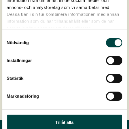
information från din enhet till de sociala medier och
annons- och analysföretag som vi samarbetar med.
Dessa kan i sin tur kombinera informationen med annan
Artikelnr
9-12542
information som du har tillhandahållit eller som de har
samlat in när du har använt deras tjänster.
Paket
40 st stålsøm + 40 st clips (2 st/m)
Samtyckesval
Nödvändig
Vægt
7 kg
Download
Inställningar
Produktdatablad
Statistik
Marknadsföring
Tillåt alla