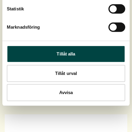
Statistik
Marknadsföring
Tillåt alla
Sedummåtte
Anvendes som vegetation på tag, jord og stendiger.
Tillåt urval
Sedummåtte med biokul
dyrkes med hårdføre
stenbedsplanter tilpasset det nordiske klima.
Avvisa