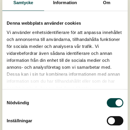
Samtycke
Information
Om
VegTech Sedummåtte
VT-filt
Makadam 4–8 mm (om nødvendigt tætnes muren
Denna webbplats använder cookies
med makadam)
Vi använder enhetsidentifierare för att anpassa innehållet
Murstenene skal beskytte sedummåtternes kanter
och annonserna till användarna, tillhandahålla funktioner
för sociala medier och analysera vår trafik. Vi
vidarebefordrar även sådana identifierare och annan
information från din enhet till de sociala medier och
annons- och analysföretag som vi samarbetar med.
Dessa kan i sin tur kombinera informationen med annan
information som du har tillhandahållit eller som de har
samlat in när du har använt deras tjänster.
Samtyckesval
Nödvändig
Inställningar