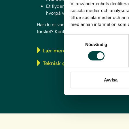
Vi använder enhetsidentifierar
Et flydende vådområde består af en b
sociala medier och analysera 
hvorpå VegTech Strandmåtte med vandp
till de sociala medier och a
med annan information som du 
Har du et vandprojekt, hvor et flydende vå
forskel? Kontakt os gerne – vi ser frem til at
Samtyckesval
Nödvändig
Lær mere om vandrensning
Teknisk guide
Avvisa