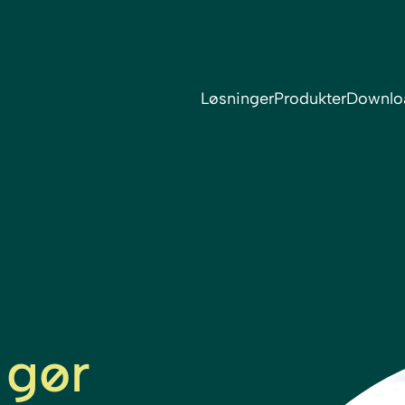
Løsninger
Produkter
Downlo
 gør