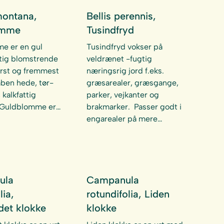
montana,
Bellis perennis,
omme
Tusindfryd
e er en gul
Tusindfryd vokser på
tig blomstrende
veldrænet -fugtig
ørst og fremmest
næringsrig jord f.eks.
åben hede, tør-
græsarealer, græsgange,
 kalkfattig
parker, vejkanter og
 Guldblomme er…
brakmarker. Passer godt i
engarealer på mere…
ula
Campanula
lia,
rotundifolia, Liden
det klokke
klokke