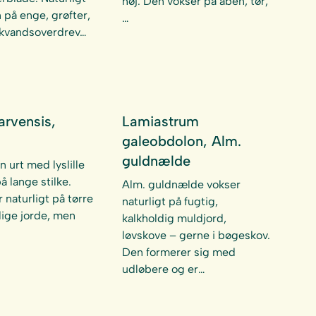
høj. Den vokser på åben, tør,
 på enge, grøfter,
…
skvandsoverdrev…
arvensis,
Lamiastrum
galeobdolon, Alm.
guldnælde
n urt med lyslille
å lange stilke.
Alm. guldnælde vokser
 naturligt på tørre
naturligt på fugtig,
lige jorde, men
kalkholdig muldjord,
løvskove – gerne i bøgeskov.
Den formerer sig med
udløbere og er…