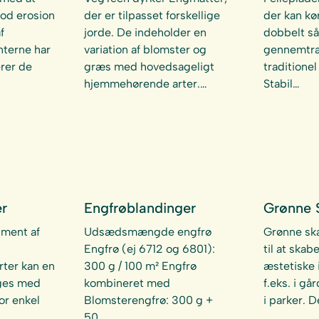
od erosion
der er tilpasset forskellige
der kan kø
f
jorde. De indeholder en
dobbelt så
nterne har
variation af blomster og
gennemtr
erer de
græs med hovedsageligt
traditionel
hjemmehørende arter.…
Stabil…
er
Engfrøblandinger
Grønne
iment af
Udsædsmængde engfrø
Grønne sk
Engfrø (ej 6712 og 6801):
til at ska
ter kan en
300 g / 100 m² Engfrø
æstetiske 
ges med
kombineret med
f.eks. i gå
or enkel
Blomsterengfrø: 300 g +
i parker. 
50…