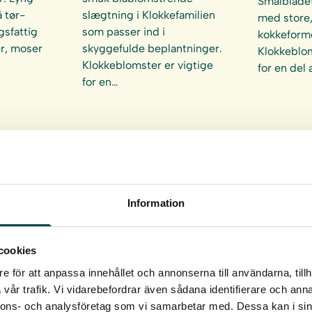
Smalbladet
å tør-
slægtning i Klokkefamilien
med store,
gsfattig
som passer ind i
kokkeform
er, moser
skyggefulde beplantninger.
Klokkeblom
Klokkeblomster er vigtige
for en del 
for en…
a, Sand-
Centaurea jacea, Alm.
Centaur
knopurt
Stor kno
Information
uk, glat,
Alm. knopurt er en smuk
Ny i sortim
ræs som
opret flerårig urt som vokser
knopurt er
er. Den
i tørre- halvfugtige miljøer.
hjemmehør
cookies
å sand ved
Den kan endog trives på
rød-lilla b
e för att anpassa innehållet och annonserna till användarna, tillh
jorde…
på åben, tø
vår trafik. Vi vidarebefordrar även sådana identifierare och anna
nnons- och analysföretag som vi samarbetar med. Dessa kan i sin