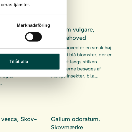
deras tjänster.
Marknadsföring
s purpurea,
Echium vulgare,
gerbøl
Slangehoved
rbøl er en
Slangehoved er en smuk høj
nde urt og en
urt med blå blomster, der er
Tillåt alla
aveplante. Den
placeret langs stilken.
 til fugtig
Blomsterne besøges af
d og er
mange insekter, bl.a….
…
 vesca, Skov-
Galium odoratum,
Skovmærke