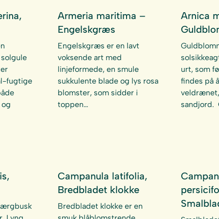
rina,
Armeria maritima –
Arnica 
Engelskgræs
Guldbl
en
Engelskgræs er en lavt
Guldblomm
 solgule
voksende art med
solsikkeag
ter
linjeformede, en smule
urt, som f
l-fugtige
sukkulente blade og lys rosa
findes på 
både
blomster, som sidder i
veldrænet,
d og
toppen…
sandjord.
is,
Campanula latifolia,
Campan
Bredbladet klokke
persicifo
Smalbla
værgbusk
Bredbladet klokke er en
r. Lyng
smuk blåblomstrende