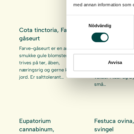
med annan information som du 
Samtyckesval
Nödvändig
Cota tinctoria, Farve-
Dianthus arena
gåseurt
Sandnellike
Farve-gåseurt er en art med
Sandnellike vokser
smukke gule blomster som
på åben og tørre
Avvisa
trives på tør, åben,
jorder, f.eks. græ
næringsrig og gerne kalkrig
strandenge. Sandn
jord. Er salttolerant…
vokser i tuer og 
små…
Eupatorium
Festuca ovina,
cannabinum,
svingel