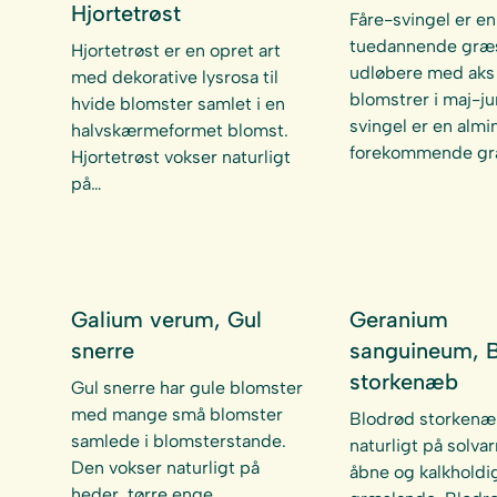
Hjortetrøst
Fåre-svingel er en
tuedannende græ
Hjortetrøst er en opret art
udløbere med aks
med dekorative lysrosa til
blomstrer i maj-ju
hvide blomster samlet i en
svingel er en almi
halvskærmeformet blomst.
forekommende gr
Hjortetrøst vokser naturligt
på…
Galium verum, Gul
Geranium
snerre
sanguineum, 
storkenæb
Gul snerre har gule blomster
med mange små blomster
Blodrød storkenæ
samlede i blomsterstande.
naturligt på solva
Den vokser naturligt på
åbne og kalkholdi
heder, tørre enge,