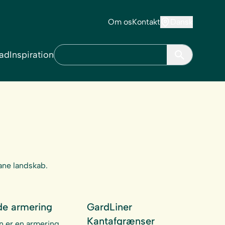
Om os
Kontakt
Dansk
ad
Inspiration
ane landskab.
de armering
GardLiner
Kantafgrænser
n er en armering