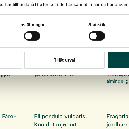
har tillhandahållit eller som de har samlat in när du har använt 
Inställningar
Statistik
rius,
Dianthus deltoides,
Digitali
Bakke-nellike
Alm. fin
 naturligt
Bakke-nellike er en rosa
Alm. finge
 sandede
flerårig urt, som vokser og
opretvokse
Tillåt urval
sheder og
udbreder sig med spredte
klassisk h
ellike
tuer. Tuerne kan blive
trives i tør
bygger
ganske store, hvis…
mineraljor
almindelig
 Fåre-
Filipendula vulgaris,
Fragaria
Knoldet mjødurt
jordbær