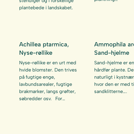
stendiger og i forskellige
plantebede i landskabet.
Achillea ptarmica,
Ammophila are
Nyse-røllike
Sand-hjelme
Nyse-røllike er en urt med
Sand-hjelme er e
hvide blomster. Den trives
hårdfør plante. De
på fugtige enge,
naturligt i kystnær
lavbundsarealer, fugtige
hvor den er med ti
brakmarker, langs grøfter,
sandklitterne….
søbredder osv. For…