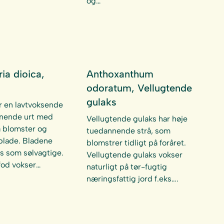
og…
ia dioica,
Anthoxanthum
d
odoratum, Vellugtende
gulaks
r en lavtvoksende
nende urt med
Vellugtende gulaks har høje
 blomster og
tuedannende strå, som
blade. Bladene
blomstrer tidligt på foråret.
s som sølvagtige.
Vellugtende gulaks vokser
fod vokser…
naturligt på tør-fugtig
næringsfattig jord f.eks….