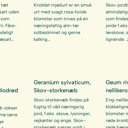
 tæt
Knoldet mjødurt er en smuk
Skov-jord
sart uden
urt med svagt rosa-hvide
almindelig
 som
blomster som trives på en
som findes
ni. Fåre-
næringsfattig alm-tør
jorde f.ek
ndeligt
solbeskinnet og gerne
løvskove, 
æsart…
kalkrig…
lignende.
Geranium sylvaticum,
Geum ri
Blodrød
Skov-storkenæb
nelliker
Skov-storkenæb findes på
Eng-nellik
fugtig til våd næringsrig
klokkelig
b vokser
jord, f.eks. skove, lysninger,
blomster 
rme tørre
vejkanter og enge. Skov-
røde kronb
ge
storkenæb passer godt i
røde bæger