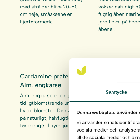
med strå der blive 20-50
vokser naturligt p
cm høje, småaksene er
fugtig åben nærin
hjerteformede…
jord f.eks. på hed
åbene…
Cardamine pratensis,
Carex arenari
Alm. engkarse
star
Samtycke
Alm. engkarse er en glat,
Sand-star er en sm
tidligtblomstrende urt med
mørkegrøn halvg
hvide blomster. Den vokser
udbredes via rødd
Denna webbplats använder 
på naturligt, halvfugtige til
vokser naturligt p
Vi använder enhetsidentifierar
tørre enge. I bymiljøer…
kysten, i klitter…
sociala medier och analysera 
till de sociala medier och a