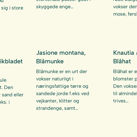
ød
skyggede enge…
vokser den
sig i store
mose, fer
Jasione montana,
Knautia 
ikbladet
Blåmunke
Blåhat
Blåmunke er en urt der
Blåhat er e
vokser naturligt i
blomster p
ule
næringsfattige tørre og
Den vokser
t. Den
sandede jorde f.eks ved
til alminde
 sand eller
vejkanter, klitter og
trives…
ks. i
strandenge, samt…