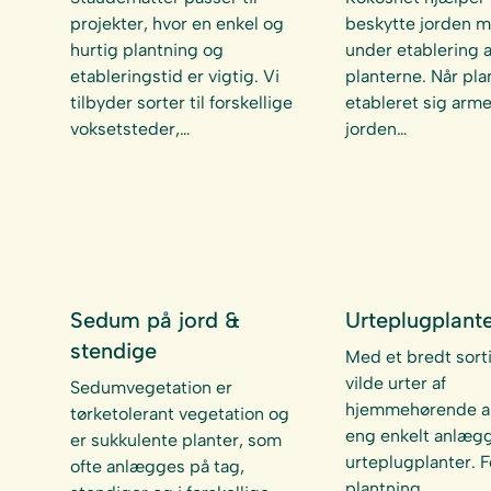
projekter, hvor en enkel og
beskytte jorden m
hurtig plantning og
under etablering a
etableringstid er vigtig. Vi
planterne. Når pla
tilbyder sorter til forskellige
etableret sig arm
voksetsteder,…
jorden…
Sedum på jord &
Urteplugplant
stendige
Med et bredt sort
vilde urter af
Sedumvegetation er
hjemmehørende ar
tørketolerant vegetation og
eng enkelt anlæg
er sukkulente planter, som
urteplugplanter. F
ofte anlægges på tag,
plantning…