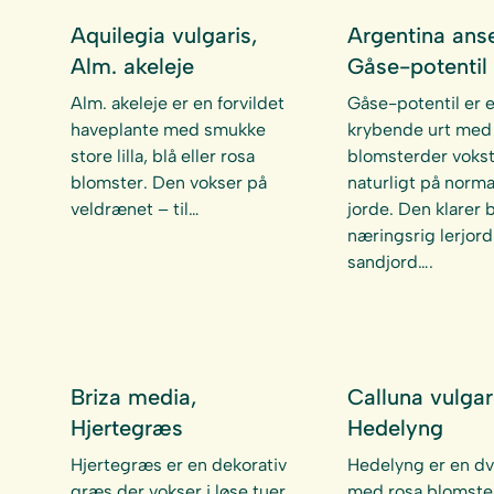
Aquilegia vulgaris,
Argentina anse
Alm. akeleje
Gåse-potentil
Alm. akeleje er en forvildet
Gåse-potentil er 
haveplante med smukke
krybende urt med
store lilla, blå eller rosa
blomsterder voks
blomster. Den vokser på
naturligt på norma
veldrænet – til…
jorde. Den klarer 
næringsrig lerjor
sandjord….
Briza media,
Calluna vulgar
Hjertegræs
Hedelyng
Hjertegræs er en dekorativ
Hedelyng er en d
græs der vokser i løse tuer,
med rosa blomste