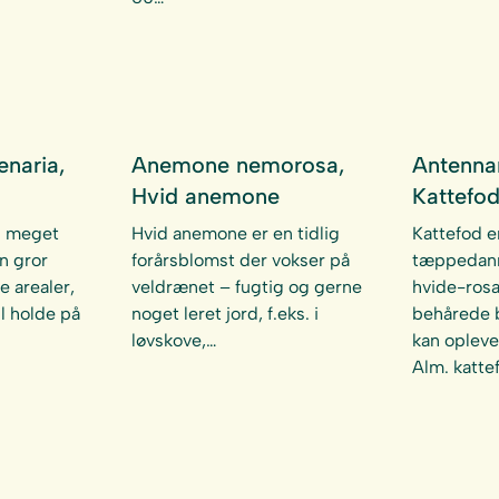
naria,
Anemone nemorosa,
Antennar
Hvid anemone
Kattefo
n meget
Hvid anemone er en tidlig
Kattefod e
n gror
forårsblomst der vokser på
tæppedan
e arealer,
veldrænet – fugtig og gerne
hvide-rosa
l holde på
noget leret jord, f.eks. i
behårede 
løvskove,…
kan opleve
Alm. katte