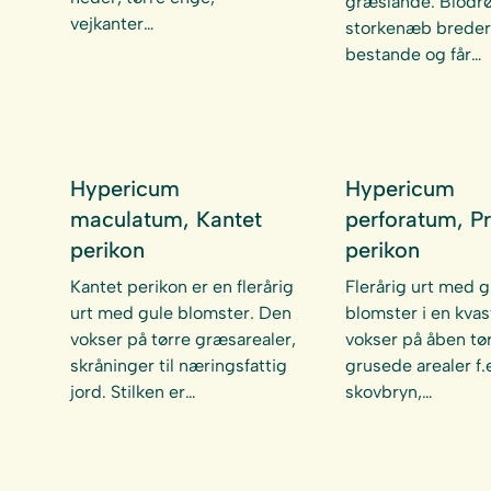
græslande. Blodr
vejkanter…
storkenæb breder 
bestande og får…
Hypericum
Hypericum
maculatum, Kantet
perforatum, Pr
perikon
perikon
Kantet perikon er en flerårig
Flerårig urt med g
urt med gule blomster. Den
blomster i en kvas
vokser på tørre græsarealer,
vokser på åben tør
skråninger til næringsfattig
grusede arealer f.e
jord. Stilken er…
skovbryn,…