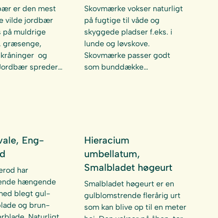
bær er den mest
Skovmærke vokser naturligt
e vilde jordbær
på fugtige til våde og
 på muldrige
skyggede pladser f.eks. i
s. græsenge,
lunde og løvskove.
skråninger og
Skovmærke passer godt
 Jordbær spreder…
som bunddække…
vale, Eng-
Hieracium
od
umbellatum,
Smalbladet høgeurt
erod har
nende hængende
Smalbladet høgeurt er en
med blegt gul-
gulblomstrende flerårig urt
lade og brun-
som kan blive op til en meter
blade. Naturligt