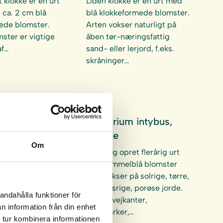
 klokke er en urt
Liden klokke er en urt med
 ca. 2 cm blå
blå klokkeformede blomster.
ede blomster.
Arten vokser naturligt på
ster er vigtige
åben tør-næringsfattig
af…
sand- eller lerjord, f.eks.
skråninger…
ea scabiosa,
Cichorium intybus,
purt
Cikorie
Om
entet! Stor
Smuk og opret flerårig urt
 en
med himmelblå blomster
ende art med
som vokser på solrige, tørre,
lomster, der trives
næringsrige, porøse jorde.
andahålla funktioner för
r til fugtig jord,…
F.eks. i vejkanter,
n information från din enhet
brakmarker,…
 tur kombinera informationen