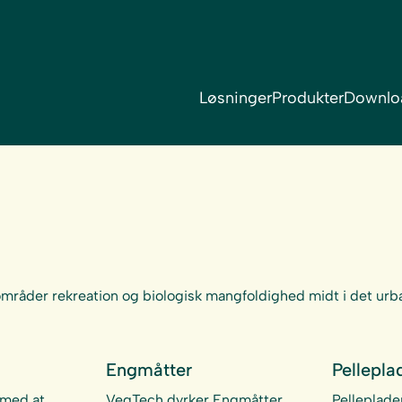
Løsninger
Produkter
Downlo
 områder rekreation og biologisk mangfoldighed midt i det urb
Engmåtter
Pellepla
 med at
VegTech dyrker Engmåtter,
Pelleplade