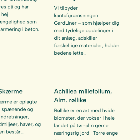
res på og har
Vi tilbyder
 høj
kantafgrænsningen
ængelighed som
GardLiner – som hjælper dig
 armering i beton.
med tydelige opdelinger i
dit anlæg, adskiller
forskellige materialer, holder
bedene lette…
 Skærme
Achillea millefolium,
Alm. røllike
ærme er oplagte
be spænende og
Røllike er en art med hvide
indretninger,
blomster, der vokser i hele
rdmiljøer, haver, og
landet på tør-alm gerne
Den består…
næringsrig jord. Tørre enge