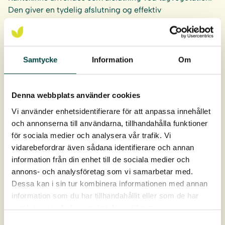
Den giver en tydelig afslutning og effektiv
erosionsbeskyttelse.
Samtycke
Information
Om
Kantskinne KA50EK
Kantskinne anvendes som afslutning til tagvegetation
Denna webbplats använder cookies
ved tagfoden. (Sedumtag)
Vi använder enhetsidentifierare för att anpassa innehållet
och annonserna till användarna, tillhandahålla funktioner
för sociala medier och analysera vår trafik. Vi
vidarebefordrar även sådana identifierare och annan
Kantskinne KA120
information från din enhet till de sociala medier och
annons- och analysföretag som vi samarbetar med.
Kantskinne anvendes som afslutning til tagvegetation
Dessa kan i sin tur kombinera informationen med annan
ved tagfoden. (Tørengstage)
information som du har tillhandahållit eller som de har
samlat in när du har använt deras tjänster.
Samtyckesval