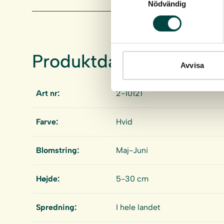
Nödvändig
Produktdata
Avvisa
Art nr:
2-10121
Farve:
Hvid
Blomstring:
Maj-Juni
Højde:
5-30 cm
Spredning:
I hele landet