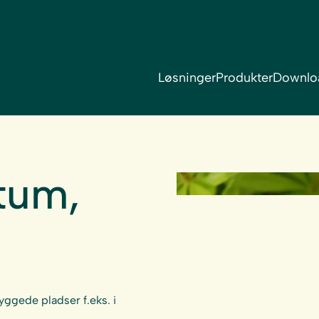
Løsninger
Produkter
Downlo
tum,
yggede pladser f.eks. i