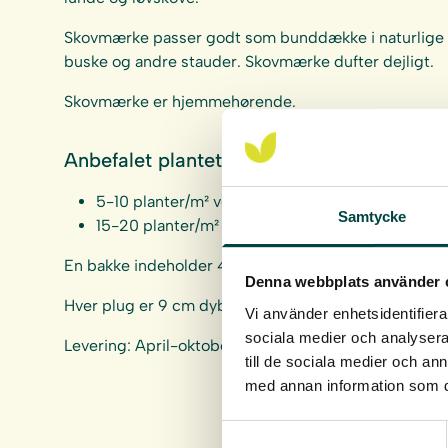
Skovmærke passer godt som bunddække i naturlige mi
buske og andre stauder. Skovmærke dufter dejligt.
Skovmærke er hjemmehørende.
Anbefalet plantetæthed:
5-10 planter/m² ved kombination med frø.
Samtycke
15-20 planter/m² ved etablering kun med urtepl
En bakke indeholder 40 urteplugplanter.
Denna webbplats använder 
Hver plug er 9 cm dyb og 4 cm bred.
Vi använder enhetsidentifierar
sociala medier och analysera 
Levering: April-oktober
till de sociala medier och a
med annan information som du 
Samtyckesval