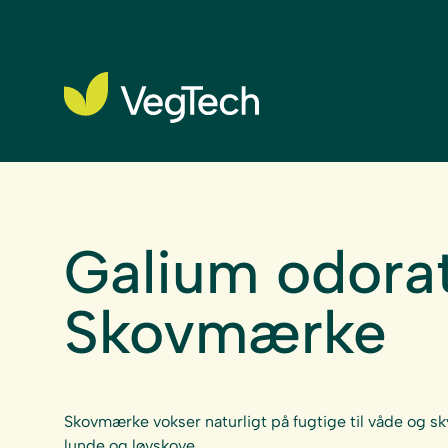
Galium odora
Skovmærke
Skovmærke vokser naturligt på fugtige til våde og sk
lunde og løvskove.