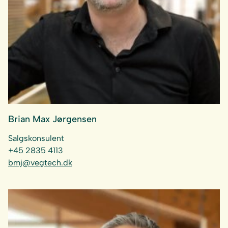
Brian Max Jørgensen
Salgskonsulent
+45 2835 4113
bmj@vegtech.dk