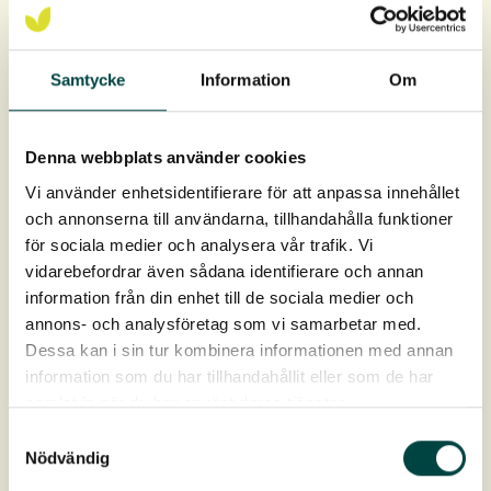
Samtycke
Information
Om
Denna webbplats använder cookies
Vi använder enhetsidentifierare för att anpassa innehållet
och annonserna till användarna, tillhandahålla funktioner
för sociala medier och analysera vår trafik. Vi
vidarebefordrar även sådana identifierare och annan
information från din enhet till de sociala medier och
annons- och analysföretag som vi samarbetar med.
Dessa kan i sin tur kombinera informationen med annan
information som du har tillhandahållit eller som de har
samlat in när du har använt deras tjänster.
Samtyckesval
Søren Kjær Jepsen
Nödvändig
Salgschef