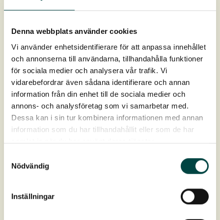
Dæk og taghaver
Montagevejledning Rodspærrefolie »
Denna webbplats använder cookies
Montagevejledning ND 220/620 »
Vi använder enhetsidentifierare för att anpassa innehållet
och annonserna till användarna, tillhandahålla funktioner
för sociala medier och analysera vår trafik. Vi
Eng
vidarebefordrar även sådana identifierare och annan
information från din enhet till de sociala medier och
Så- og plejevejledning Engfrø
»
annons- och analysföretag som vi samarbetar med.
Montage- og plejevejledning Engmåtte »
Dessa kan i sin tur kombinera informationen med annan
information som du har tillhandahållit eller som de har
Plante- og plejevejledning Urteplugplanter »
samlat in när du har använt deras tjänster.
Samtyckesval
Bymiljø
Nödvändig
Montage- og plejevejledning Grønne Skærme »
Inställningar
Montage- og plejevejledning Staudemåtter »