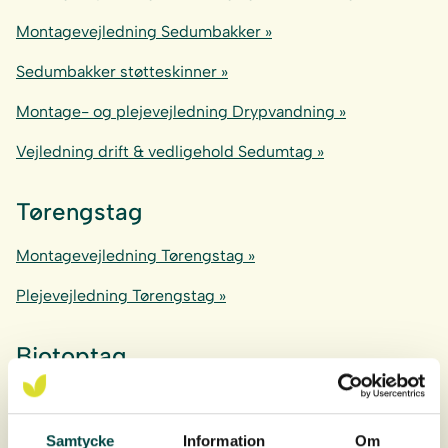
Montagevejledning Sedumbakker »
Sedumbakker støtteskinner »
Montage- og plejevejledning Drypvandning »
Vejledning drift & vedligehold Sedumtag »
Tørengstag
Montagevejledning Tørengstag »
Plejevejledning Tørengstag »
Biotoptag
Plejevejledning Biotoptag »
Samtycke
Information
Om