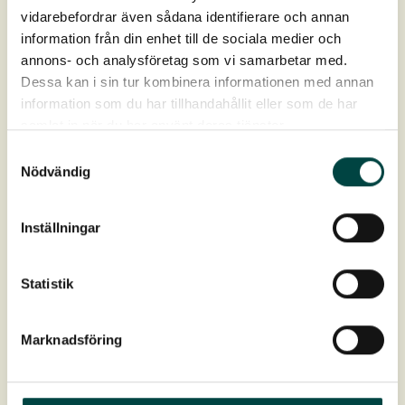
vidarebefordrar även sådana identifierare och annan
information från din enhet till de sociala medier och
annons- och analysföretag som vi samarbetar med.
FAQ om eng
Dessa kan i sin tur kombinera informationen med annan
Her har vi samlet almindelige spørgsmål og svar om
information som du har tillhandahållit eller som de har
etablering, pleje og anlæg af en eng.
samlat in när du har använt deras tjänster.
Samtyckesval
Nödvändig
Inställningar
Statistik
Marknadsföring