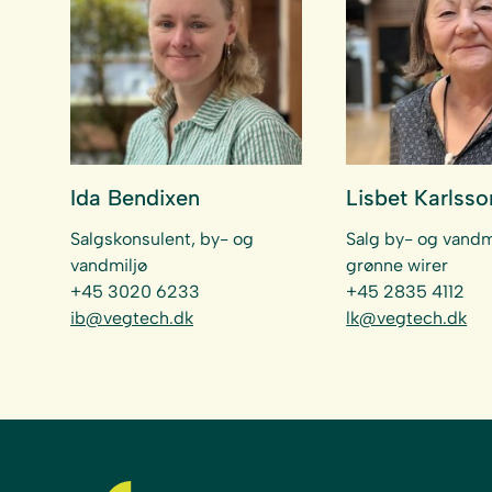
Ida Bendixen
Lisbet Karlsso
Salgskonsulent, by- og
Salg by- og vandmi
vandmiljø
grønne wirer
+45 3020 6233
+45 2835 4112
ib@vegtech.dk
lk@vegtech.dk