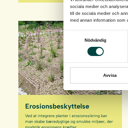
sociala medier och analysera 
till de sociala medier och a
med annan information som du 
Samtyckesval
Nödvändig
Avvisa
Erosionsbeskyttelse
Ved at integrere planter i erosionssikring kan
man skabe bæredygtige og smukke miljøer, der
modstår erosionens kræfter.