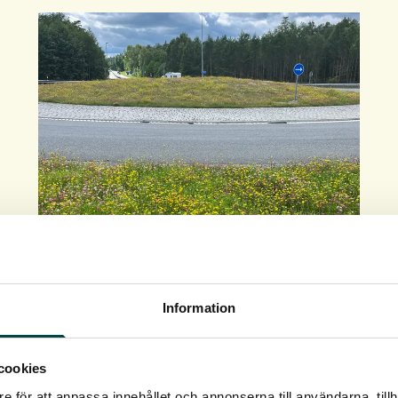
Vegetation til vejarelaer
Information
Plantning ved vejen stiller høje krav til
plantevalget og kun de mest robuste arter er
velegnede.
cookies
e för att anpassa innehållet och annonserna till användarna, tillh