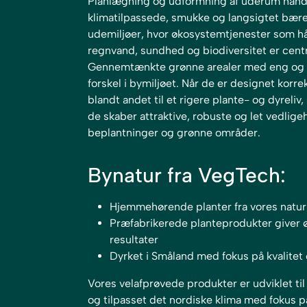
Planlægning og udformning af uderum hand
klimatilpassede, smukke og langsigtet bær
udemiljøer, hvor økosystemtjenester som hå
regnvand, sundhed og biodiversitet er centr
Gennemtænkte grønne arealer med eng og s
forskel i bymiljøet. Når de er designet korre
blandt andet til et rigere plante- og dyreliv
de skaber attraktive, robuste og let vedlige
beplantninger og grønne områder.
Bynatur fra VegTech:
Hjemmehørende planter fra vores natur
Præfabrikerede planteprodukter giver ø
resultater
Dyrket i Småland med fokus på kvalite
Vores velafprøvede produkter er udviklet til 
og tilpasset det nordiske klima med fokus p