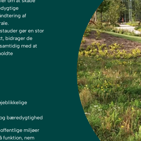
ler om at skabe
edygtige
ndtering af
ale.
tauder gør en stor
kt, bidrager de
, samtidig med at
holdte
jeblikkelige
t og bæredygtighed
offentlige miljøer
å funktion, nem