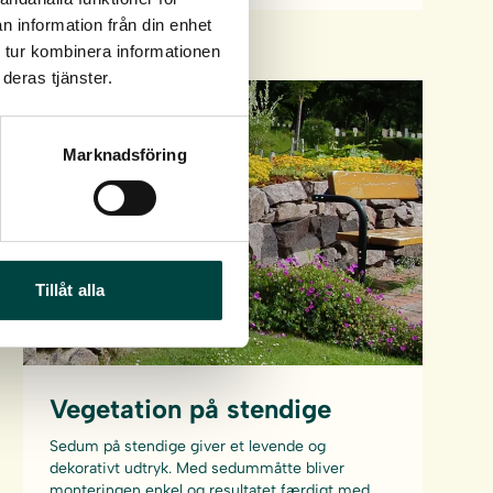
n information från din enhet
 tur kombinera informationen
deras tjänster.
Marknadsföring
Tillåt alla
Vegetation på stendige
Sedum på stendige giver et levende og
dekorativt udtryk. Med sedummåtte bliver
monteringen enkel og resultatet færdigt med