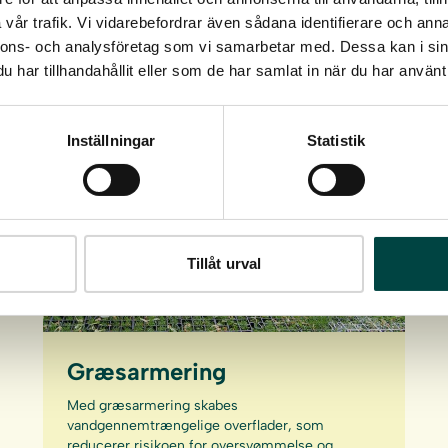
vår trafik. Vi vidarebefordrar även sådana identifierare och anna
nnons- och analysföretag som vi samarbetar med. Dessa kan i sin
har tillhandahållit eller som de har samlat in när du har använt 
Inställningar
Statistik
Tillåt urval
Græsarmering
Med græsarmering skabes
vandgennemtrængelige overflader, som
reducerer risikoen for oversvømmelse og