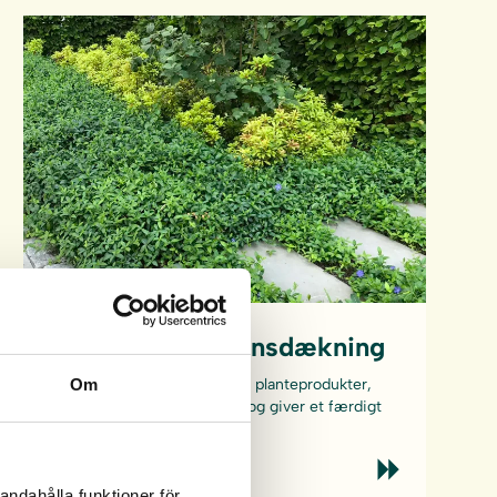
Hurtig vegetationsdækning
Om
Udforsk vores færdiggroede planteprodukter,
som er nemme at anlægge og giver et færdigt
resultat fra første dag.
andahålla funktioner för