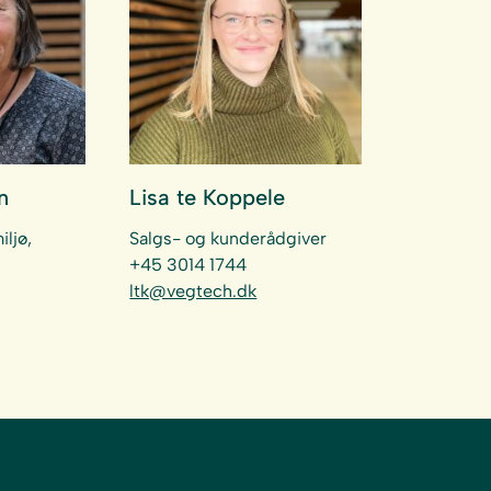
n
Lisa te Koppele
ljø,
Salgs- og kunderådgiver
+45 3014 1744
ltk@vegtech.dk