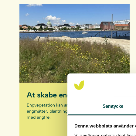
At skabe engarealer
Engvegetation kan anlægges med færdige
Samtycke
engmåtter, plantning af urteplugplanter eller
med engfrø.
Denna webbplats använder 
Vi använder enhetsidentifierar