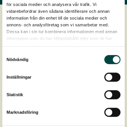
för sociala medier och analysera vår trafik. Vi
vidarebefordrar även sådana identifierare och annan
information från din enhet till de sociala medier och
annons- och analysföretag som vi samarbetar med.
Sedumprodukter
Dessa kan i sin tur kombinera informationen med annan
information som du har tillhandahållit eller som de har
Sedumvegetation er tørketolerant og er fedbladede
samlat in när du har använt deras tjänster.
planter, som ofte anlægges på tage, mure og i forskellige
Samtyckesval
plantebede i vores landskab.
Nödvändig
Sedummåtte med biokul
Inställningar
Sedummåtte anvendes som vegetation på sedumtage.
Den består af vegetation, substrat (mineraljord) og et
Statistik
krympefri krølnet, som amerer jorden og…
Marknadsföring