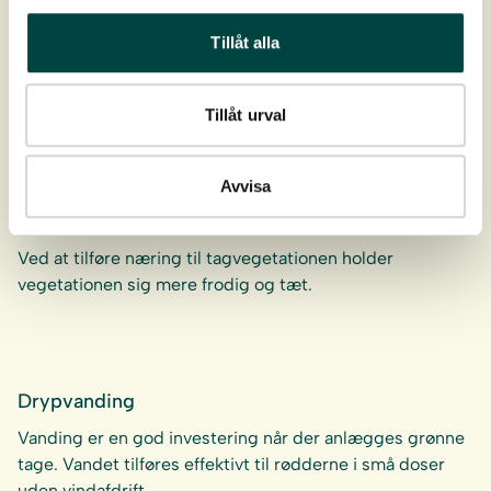
Sedumbakke med biokul
Tillåt alla
En præfabrikeret bakke som giver et færdigt resultat
med det samme. Bakkerne indeholder et mix af
tørketålende stenurter der er…
Tillåt urval
Avvisa
Taggødning
Ved at tilføre næring til tagvegetationen holder
vegetationen sig mere frodig og tæt.
Drypvanding
Vanding er en god investering når der anlægges grønne
tage. Vandet tilføres effektivt til rødderne i små doser
uden vindafdrift…