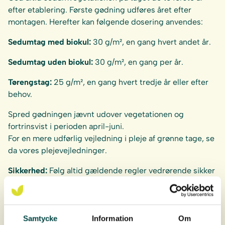
efter etablering. Første gødning udføres året efter
montagen. Herefter kan følgende dosering anvendes:
Sedumtag med biokul:
30 g/m², en gang hvert andet år.
Sedumtag uden biokul:
30 g/m², en gang per år.
Tørengstag:
25 g/m², en gang hvert tredje år eller efter
behov.
Spred gødningen jævnt udover vegetationen og
fortrinsvist i perioden april-juni.
For en mere udførlig vejledning i pleje af grønne tage, se
da vores plejevejledninger.
Sikkerhed:
Følg altid gældende regler vedrørende sikker
håndtering og opbevering af gødning. Download
Sikkerhedsdatabladet for vejledning i dette.
Samtycke
Information
Om
Professionel servicepleje