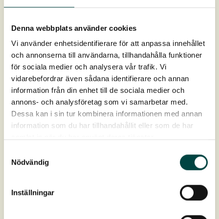
Ønsker du professionelle hænder til at pleje dit tag?
Denna webbplats använder cookies
VegTech hjælper dig med at holde dit tag sundt og flot!
Læs mere om vores service og få et tilbud på pleje
her >>
Vi använder enhetsidentifierare för att anpassa innehållet
och annonserna till användarna, tillhandahålla funktioner
för sociala medier och analysera vår trafik. Vi
vidarebefordrar även sådana identifierare och annan
information från din enhet till de sociala medier och
annons- och analysföretag som vi samarbetar med.
Dessa kan i sin tur kombinera informationen med annan
information som du har tillhandahållit eller som de har
samlat in när du har använt deras tjänster.
Samtyckesval
Nödvändig
Produktdata
Inställningar
Artikelnr
9-120650