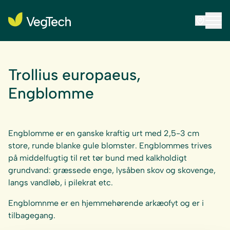
Trollius europaeus,
Engblomme
Engblomme er en ganske kraftig urt med 2,5-3 cm
store, runde blanke gule blomster. Engblommes trives
på middelfugtig til ret tør bund med kalkholdigt
grundvand: græssede enge, lysåben skov og skovenge,
langs vandløb, i pilekrat etc.
Engblomnme er en hjemmehørende arkæofyt og er i
tilbagegang.