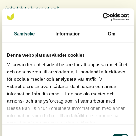
Anbefalet plantetæthed:
5-10 planter/m² ved kombination med frø.
15-20 planter/m² ved etablering kun med urteplugs.
Samtycke
Information
Om
En bakke indeholder 40 urteplugplanter.
Hver plug er 9 cm dyb og 4 cm bred, 93 cm³ i
Denna webbplats använder cookies
jordvolumen.
Vi använder enhetsidentifierare för att anpassa innehållet
Levering: April-oktober
och annonserna till användarna, tillhandahålla funktioner
för sociala medier och analysera vår trafik. Vi
vidarebefordrar även sådana identifierare och annan
information från din enhet till de sociala medier och
annons- och analysföretag som vi samarbetar med.
Dessa kan i sin tur kombinera informationen med annan
information som du har tillhandahållit eller som de har
samlat in när du har använt deras tjänster.
Samtyckesval