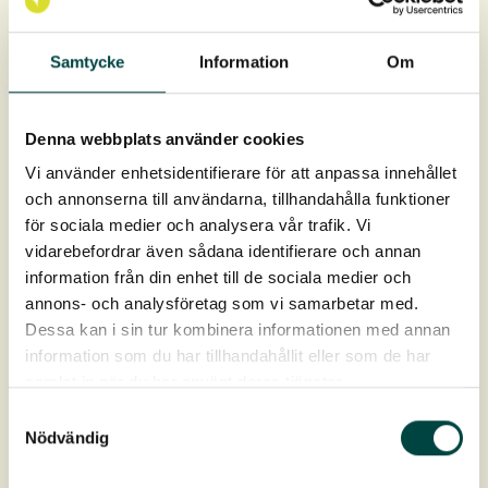
15-20 planter/m² ved etablering kun med urteplugs.
En bakke indeholder 40 urteplugplanter.
Samtycke
Information
Om
Hver plug er 9 cm dyb og 4 cm bred, 93 cm³ i
jordvolumen.
Denna webbplats använder cookies
Levering: April-oktober
Vi använder enhetsidentifierare för att anpassa innehållet
och annonserna till användarna, tillhandahålla funktioner
för sociala medier och analysera vår trafik. Vi
vidarebefordrar även sådana identifierare och annan
information från din enhet till de sociala medier och
annons- och analysföretag som vi samarbetar med.
Dessa kan i sin tur kombinera informationen med annan
Produktdata
information som du har tillhandahållit eller som de har
samlat in när du har använt deras tjänster.
Art nr:
2-10194
Samtyckesval
Nödvändig
Farve:
Gulgrøn, vintergrøn