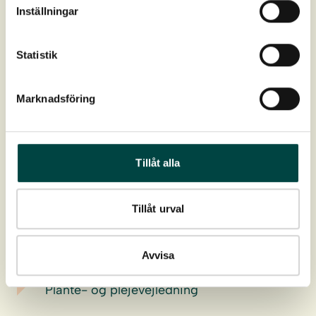
Inställningar
Blomstring:
Maj-juni
Statistik
Højde:
10-25 cm
Marknadsföring
Spredning:
I hele landet
Tuedannende, med korte rhizomer,
Placering:
Tillåt alla
fugtige skovbunde
Download
Tillåt urval
Produktdatablad
Avvisa
Plante- og plejevejledning