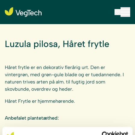
Luzula pilosa, Håret frytle
Håret frytle er en dekorativ flerårig urt. Den er
vintergrøn, med grøn-gule blade og er tuedannende. I
naturen trives arten på alm. til fugtig jord som
skovbunde, overdrev og heder.
Håret Frytle er hjemmehørende.
Anbefalet plantetæthed:
5-10 planter/m² ved kombination med frø.