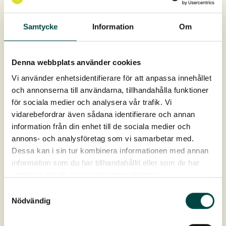
15-20 planter/m² ved etablering kun med urteplugs.
Samtycke
Information
Om
En bakke indeholder 40 urteplugplanter.
Hver plug er 9 cm dyb og 4 cm bred, 93 cm³ i
Denna webbplats använder cookies
jordvolumen.
Vi använder enhetsidentifierare för att anpassa innehållet
Levering: April-oktober
och annonserna till användarna, tillhandahålla funktioner
för sociala medier och analysera vår trafik. Vi
vidarebefordrar även sådana identifierare och annan
information från din enhet till de sociala medier och
annons- och analysföretag som vi samarbetar med.
Dessa kan i sin tur kombinera informationen med annan
information som du har tillhandahållit eller som de har
Produktdata
samlat in när du har använt deras tjänster.
Samtyckesval
Art nr:
2-10341
Nödvändig