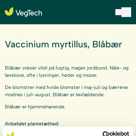
Vaccinium myrtillus, Blåbær
Blåbær vokser vildt på fugtig, mager jordbund. Nåle- og
løvskove, ofte i lysninger, heder og moser.
De blomstrer med hvide blomster i maj-juli og bærrene
modnes i juli-august. Blåbær er løvfældende.
Blåbær er hjemmehørende.
Anbefalet plantetæthed:
5-10 planter/m² ved kombination med frø.