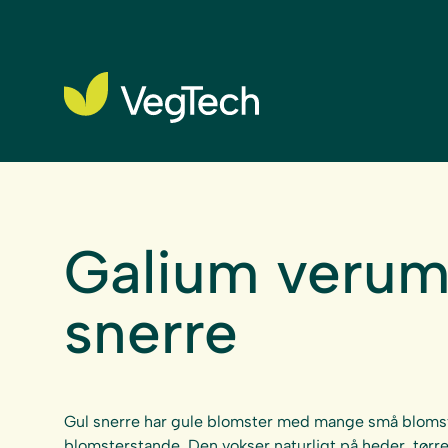
Galium verum
snerre
Gul snerre har gule blomster med mange små blomst
blomsterstande. Den vokser naturligt på heder, tørre