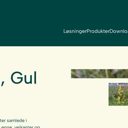
Løsninger
Produkter
Downlo
, Gul
er samlede i
 enge, vejkanter og