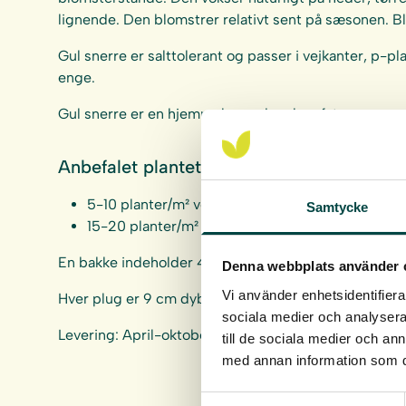
lignende. Den blomstrer relativt sent på sæsonen. B
Gul snerre er salttolerant og passer i vejkanter, p-pl
enge.
Gul snerre er en hjemmehørende arkæofyt.
Anbefalet plantetæthed:
5-10 planter/m² ved kombination med frø.
Samtycke
15-20 planter/m² ved etablering kun med urtepl
En bakke indeholder 40 urteplugplanter.
Denna webbplats använder 
Vi använder enhetsidentifierar
Hver plug er 9 cm dyb og 4 cm bred.
sociala medier och analysera 
Levering: April-oktober
till de sociala medier och a
med annan information som du 
Samtyckesval