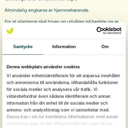
Almindelig engkarse er hjemmehørende.
For at planterne skal trives og udvikles på bedste vis er
det vigtigt at plante planterne på rette niveau i forhold til
middelvandstanden. Se
plante- og plejevejledning
.
Samtycke
Information
Om
Anbefalet plantetæthed:
8-10 planter/m².
Denna webbplats använder cookies
Rodklumpen er 9 cm dyb og 4 cm i diameter.
Vi använder enhetsidentifierare för att anpassa innehållet
och annonserna till användarna, tillhandahålla funktioner
Planterne leveres i bakker af 40 stk.
för sociala medier och analysera vår trafik. Vi
vidarebefordrar även sådana identifierare och annan
Levering: April-oktober
information från din enhet till de sociala medier och
annons- och analysföretag som vi samarbetar med.
Dessa kan i sin tur kombinera informationen med annan
information som du har tillhandahållit eller som de har