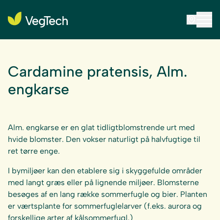
Cardamine pratensis, Alm.
engkarse
Alm. engkarse er en glat tidligtblomstrende urt med
hvide blomster. Den vokser naturligt på halvfugtige til
ret tørre enge.
I bymiljøer kan den etablere sig i skyggefulde områder
med langt græs eller på lignende miljøer. Blomsterne
besøges af en lang række sommerfugle og bier. Planten
er værtsplante for sommerfuglelarver (f.eks. aurora og
forskellige arter af kålsommerfugl.)