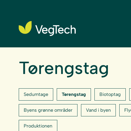
Tørengstag
Sedumtage
Tørengstag
Biotoptag
Byens grønne områder
Vand i byen
Fl
Produktionen