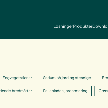
Løsninger
Produkter
Downlo
Engvegetationer
Sedum på jord og stendige
Ero
ydende bredmåtter
Pellepladen jordarmering
Grøn