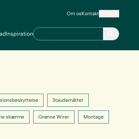
Om os
Kontakt
Dansk
ad
Inspiration
sionsbeskyttelse
Staudemåtter
ne skærme
Grønne Wirer
Montage