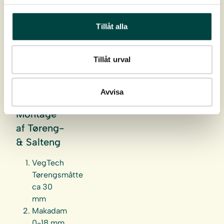
Montage-og plejevejledning
Tillåt alla
Tillåt urval
Avvisa
Montage
af Tøreng-
& Salteng
VegTech
Tørengsmåtte
ca 30
mm
Makadam
0-18 mm