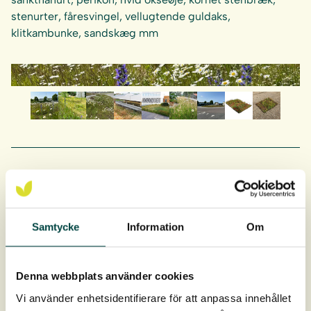
stenurter, fåresvingel, vellugtende guldaks,
klitkambunke, sandskæg mm
Produktdata
Artikelnr
2-12103
Samtycke
Information
Om
Mål
ca 100 × 80 cm
Denna webbplats använder cookies
Vi använder enhetsidentifierare för att anpassa innehållet
Tykkelse
ca 30 mm