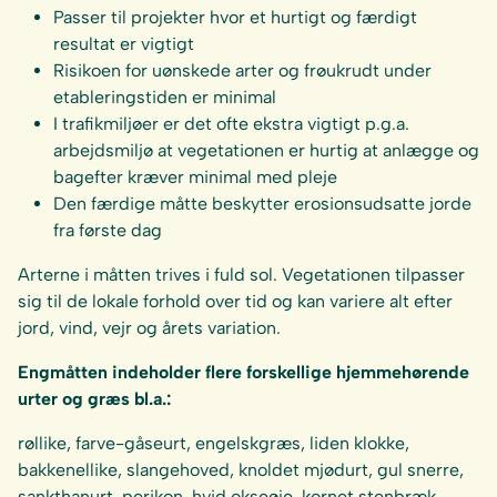
Passer til projekter hvor et hurtigt og færdigt
resultat er vigtigt
Risikoen for uønskede arter og frøukrudt under
etableringstiden er minimal
I trafikmiljøer er det ofte ekstra vigtigt p.g.a.
arbejdsmiljø at vegetationen er hurtig at anlægge og
bagefter kræver minimal med pleje
Den færdige måtte beskytter erosionsudsatte jorde
fra første dag
Arterne i måtten trives i fuld sol. Vegetationen tilpasser
sig til de lokale forhold over tid og kan variere alt efter
jord, vind, vejr og årets variation.
Engmåtten indeholder flere forskellige hjemmehørende
urter og græs bl.a.:
røllike, farve-gåseurt, engelskgræs, liden klokke,
bakkenellike, slangehoved, knoldet mjødurt, gul snerre,
sankthanurt, perikon, hvid okseøje, kornet stenbræk,