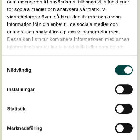
och annonserna till användarna, tillhandahålla funktioner
för sociala medier och analysera vår trafik. Vi
Kokosnet 500 gr/m².
vidarebefordrar även sådana identifierare och annan
Bund
Biologisk nedbrydelig
information från din enhet till de sociala medier och
annons- och analysföretag som vi samarbetar med.
Dessa kan i sin tur kombinera informationen med annan
Vægt(leveringsfugtig)
ca 40-50 kg/m²
information som du har tillhandahållit eller som de har
samlat in när du har använt deras tjänster.
Levering
max 16 m² palle (max 20 st)
Samtyckesval
Nödvändig
Download
Inställningar
Produktdatablad til jord
Statistik
Produktdatablad til tag
Marknadsföring
Artslister