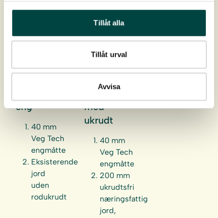
Tillåt alla
Tillåt urval
Montage
Montage
Avvisa
af Nordisk
på jord
eng
med
ukrudt
40 mm
Veg Tech
40 mm
engmåtte
Veg Tech
Eksisterende
engmåtte
jord
200 mm
uden
ukrudtsfri
rodukrudt
næringsfattig
jord,