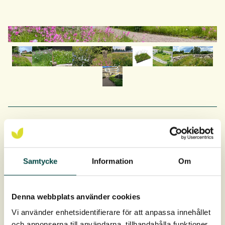
Produktdata
Samtycke
Information
Om
Artikel nr
2-12071
Mål
ca 100 × 80 cm
Denna webbplats använder cookies
Vi använder enhetsidentifierare för att anpassa innehållet
Tykkelse
40 mm
och annonserna till användarna, tillhandahålla funktioner