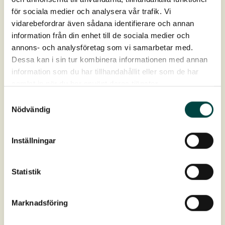
för sociala medier och analysera vår trafik. Vi
Kokosnet 500 gr/m².
vidarebefordrar även sådana identifierare och annan
Bund
Biologisk nedbrydelig
information från din enhet till de sociala medier och
annons- och analysföretag som vi samarbetar med.
Dessa kan i sin tur kombinera informationen med annan
Vægt(leveringsfugtig)
ca 40-50 kg/m²
information som du har tillhandahållit eller som de har
samlat in när du har använt deras tjänster.
Levering
max 16 m² palle (max 20 st)
Samtyckesval
Nödvändig
Download
Inställningar
Produktdatablad
Statistik
Artslister
Marknadsföring
Montage- og plejevejledning