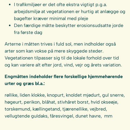
I trafikmiljøer er det ofte ekstra vigtigt p.g.a.
arbejdsmiljø at vegetationen er hurtig at anlægge og
bagefter kræver minimal med pleje
Den færdige måtte beskytter erosionsudsatte jorde
fra første dag
Arterne i måtten trives i fuld sol, men indholder også
arter som kan vokse på mere skyggede steder.
Vegetationen tilpasser sig til de lokale forhold over tid
og kan variere alt efter jord, vind, vejr og årets variation.
Engmåtten indeholder flere forskellige hjemmehørende
urter og græs bl.a.:
røllike, liden klokke, knopurt, knoldet mjødurt, gul snerre,
høgeurt, perikon, blåhat, stivhåret borst, hvid okseøje,
torskemund, kællingetand, tjærenellike, vejbred,
vellugtende guldaks, fåresvingel, dunet havre, mm