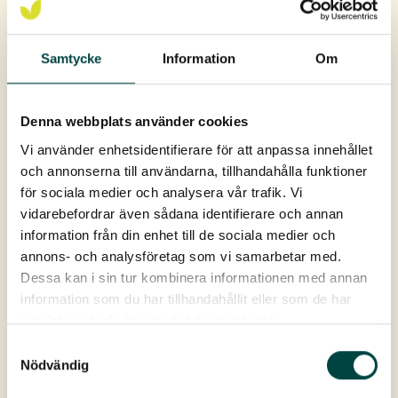
Samtycke
Information
Om
Produktdata
Denna webbplats använder cookies
Vi använder enhetsidentifierare för att anpassa innehållet
Artikelnr
8-12108
och annonserna till användarna, tillhandahålla funktioner
för sociala medier och analysera vår trafik. Vi
vidarebefordrar även sådana identifierare och annan
Mål
2000 × 50 mm
information från din enhet till de sociala medier och
annons- och analysföretag som vi samarbetar med.
Materiale
Rustfri stål med egetræsliste
Dessa kan i sin tur kombinera informationen med annan
information som du har tillhandahållit eller som de har
Download
samlat in när du har använt deras tjänster.
Samtyckesval
Produktdatablad
Nödvändig