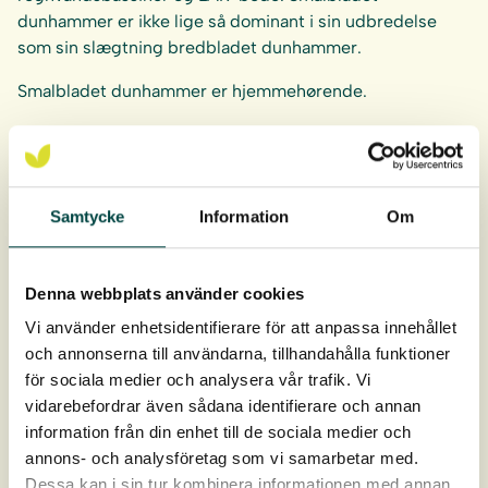
dunhammer er ikke lige så dominant i sin udbredelse
som sin slægtning bredbladet dunhammer.
Smalbladet dunhammer er hjemmehørende.
For at planterne skal trives og udvikles på bedste vis er
det vigtigt at plante planterne på rette niveau i forhold til
middelvandstanden. Se
plante- og plejevejledning
.
Samtycke
Information
Om
Anbefalet plantetæthed:
8-10 planter/m².
Denna webbplats använder cookies
Vi använder enhetsidentifierare för att anpassa innehållet
Rodklumpen er 9 cm dyb og 4 cm i diameter.
och annonserna till användarna, tillhandahålla funktioner
Planterne leveres i bakker af 40 stk.
för sociala medier och analysera vår trafik. Vi
vidarebefordrar även sådana identifierare och annan
Levering: April-oktober
information från din enhet till de sociala medier och
annons- och analysföretag som vi samarbetar med.
Dessa kan i sin tur kombinera informationen med annan