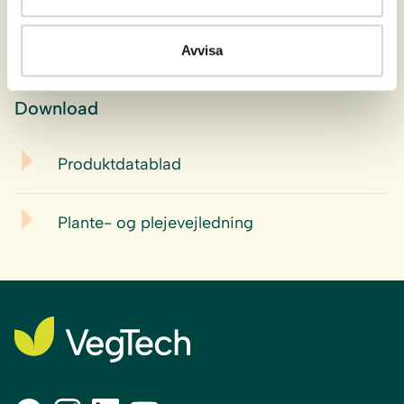
Sumpzone, Stillestående vand,
Avvisa
Placering:
gruppedannende
Download
Produktdatablad
Plante- og plejevejledning