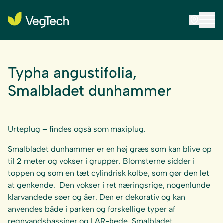
Typha angustifolia,
Smalbladet dunhammer
Urteplug – findes også som maxiplug.
Smalbladet dunhammer er en høj græs som kan blive op
til 2 meter og vokser i grupper. Blomsterne sidder i
toppen og som en tæt cylindrisk kolbe, som gør den let
at genkende. Den vokser i ret næringsrige, nogenlunde
klarvandede søer og åer. Den er dekorativ og kan
anvendes både i parken og forskellige typer af
regnvandsbassiner og LAR-bede. Smalbladet