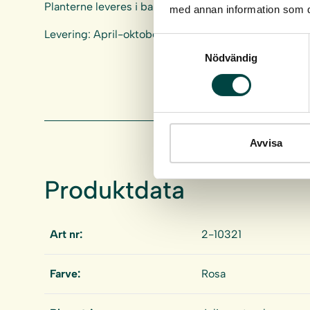
Planterne leveres i bakker af 40 stk.
med annan information som du 
Levering: April-oktober
Samtyckesval
Nödvändig
Avvisa
Produktdata
Art nr:
2-10321
Farve:
Rosa