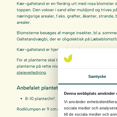
Kær-galtetand er en flerårig urt med rosa blomster d
toppen. Den vokser i sand eller muldjord og trives p
næringsrige arealer, f.eks. grøfter, åkanter, strande
arealer.
Blomsterne besøges af mange insekter, bl.a. sommerf
Galtetandvægbi, der er oligolektisk på Læbeblomstfam
Kær-galtetand er hjemmehørende.
For at planterne skal trives og udvikles på bedste vis 
planterne på rette niveau i forhold til middelvandst
plejevejledning
.
Samtycke
Anbefalet plantetæthed:
Denna webbplats använder 
8-10 planter/m².
Vi använder enhetsidentifierar
sociala medier och analysera 
Rodklumpen er 9 cm dyb og 4 cm i diameter.
till de sociala medier och a