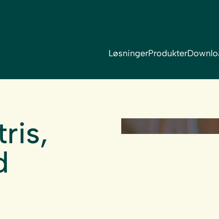
Løsninger
Produkter
Downlo
ris,
d