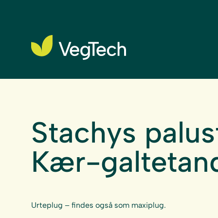
Stachys palust
Kær-galtetan
Urteplug – findes også som maxiplug.