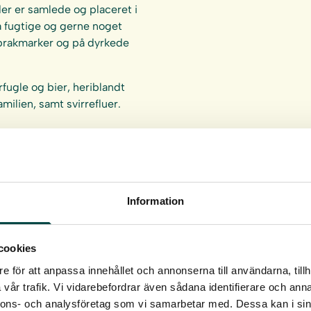
er er samlede og placeret i
å fugtige og gerne noget
, brakmarker og på dyrkede
ugle og bier, heriblandt
ilien, samt svirrefluer.
er det vigtigt at plante
anden. Se
plante- og
Information
cookies
e för att anpassa innehållet och annonserna till användarna, tillh
vår trafik. Vi vidarebefordrar även sådana identifierare och anna
nnons- och analysföretag som vi samarbetar med. Dessa kan i sin