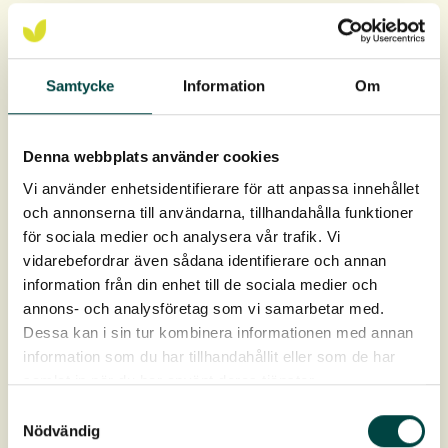
For at planterne skal trives og udvikles på bedste vis er
det vigtigt at plante planterne på rette niveau i forhold til
middelvandstanden. Se
plante- og plejevejledning
.
Samtycke
Information
Om
Anbefalet plantetæthed:
Denna webbplats använder cookies
3-5 planter/m²
Vi använder enhetsidentifierare för att anpassa innehållet
Rodklump ca 9 × 12 cm, Rodvolum ca 1 liter.
och annonserna till användarna, tillhandahålla funktioner
för sociala medier och analysera vår trafik. Vi
Levering: April-oktober
vidarebefordrar även sådana identifierare och annan
information från din enhet till de sociala medier och
annons- och analysföretag som vi samarbetar med.
Dessa kan i sin tur kombinera informationen med annan
information som du har tillhandahållit eller som de har
samlat in när du har använt deras tjänster.
Samtyckesval
Nödvändig