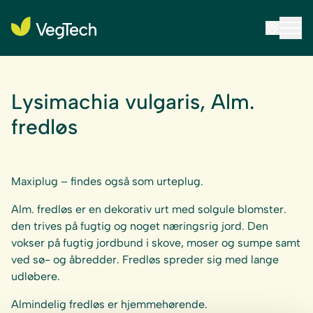
Lysimachia vulgaris, Alm.
fredløs
Maxiplug – findes også som urteplug.
Alm. fredløs er en dekorativ urt med solgule blomster.
den trives på fugtig og noget næringsrig jord. Den
vokser på fugtig jordbund i skove, moser og sumpe samt
ved sø- og åbredder. Fredløs spreder sig med lange
udløbere.
Almindelig fredløs er hjemmehørende.