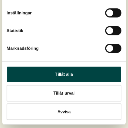
Produktdata
Inställningar
Art nr:
2-10830
Statistik
Farve:
Gul
Marknadsföring
Blomstring:
Juni-juli
Højde:
50-140 cm
Tillåt alla
Spredning:
I hele landet
Tillåt urval
Placering:
Fugtzone, sumpzone, strandareal
Avvisa
Download