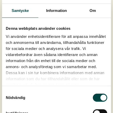
det vigtigt at plante planterne på rette niveau i forhold til
middelvandstanden. Se
plante- og plejevejledning
.
Samtycke
Information
Om
Anbefalet plantetæthed:
Denna webbplats använder cookies
3-5 planter/m²
Vi använder enhetsidentifierare för att anpassa innehållet
och annonserna till användarna, tillhandahålla funktioner
Rodklump ca 9 × 12 cm, Rodvolum ca 1 liter.
för sociala medier och analysera vår trafik. Vi
Levering: April-oktober
vidarebefordrar även sådana identifierare och annan
information från din enhet till de sociala medier och
annons- och analysföretag som vi samarbetar med.
Dessa kan i sin tur kombinera informationen med annan
information som du har tillhandahållit eller som de har
samlat in när du har använt deras tjänster.
Samtyckesval
Produktdata
Nödvändig
Art nr:
2-10820