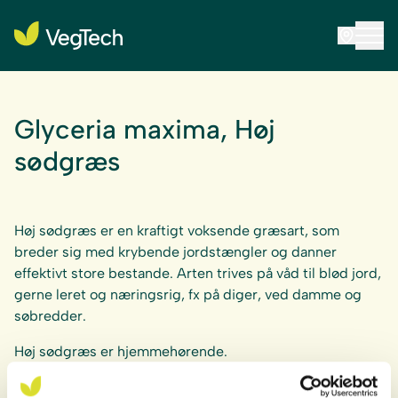
Glyceria maxima, Høj
sødgræs
Høj sødgræs er en kraftigt voksende græsart, som
breder sig med krybende jordstængler og danner
effektivt store bestande. Arten trives på våd til blød jord,
gerne leret og næringsrig, fx på diger, ved damme og
søbredder.
Høj sødgræs er hjemmehørende.
For at planterne skal trives og udvikles på bedste vis er