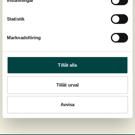
Inställningar
Farve:
Brungrøn
Statistik
Blomstring:
Juli-Aug
Marknadsföring
Højde:
Op til 2,5 m
Tillåt alla
Spredning:
I hele landet
Placering:
Sumpzone, stillestående vand
Tillåt urval
Download
Avvisa
Plante- og plejevejledning