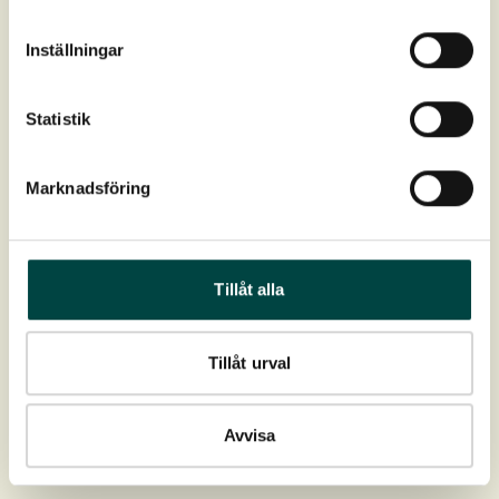
Produktdata
Inställningar
Art nr:
2-10816
Statistik
Farve:
Mørkegrøn (halvgræs)
Marknadsföring
Blomstring:
Juli-august
Højde:
10-60 cm
Tillåt alla
Spredning:
Hele landet
Tillåt urval
Placering:
Sumpzone, stillestående vand
Avvisa
Download