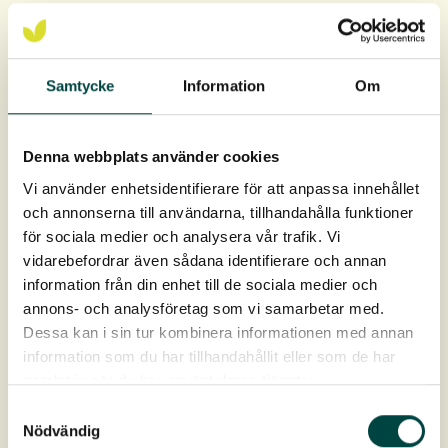
For at planterne skal trives og udvikles på bedste vis er
det vigtigt at plante planterne på rette niveau i forhold til
middelvandstanden. Se
plante- og plejevejledning
.
Samtycke
Information
Om
Anbefalet plantetæthed:
Denna webbplats använder cookies
3-5 planter/m²
Vi använder enhetsidentifierare för att anpassa innehållet
Rodklump ca 9 × 12 cm, Rodvolum ca 1 liter.
och annonserna till användarna, tillhandahålla funktioner
för sociala medier och analysera vår trafik. Vi
Levering: April-oktober
vidarebefordrar även sådana identifierare och annan
information från din enhet till de sociala medier och
annons- och analysföretag som vi samarbetar med.
Dessa kan i sin tur kombinera informationen med annan
information som du har tillhandahållit eller som de har
samlat in när du har använt deras tjänster.
Samtyckesval
Nödvändig