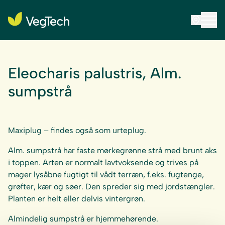
Eleocharis palustris, Alm.
sumpstrå
Maxiplug – findes også som urteplug.
Alm. sumpstrå har faste mørkegrønne strå med brunt aks
i toppen. Arten er normalt lavtvoksende og trives på
mager lysåbne fugtigt til vådt terræn, f.eks. fugtenge,
grøfter, kær og søer. Den spreder sig med jordstængler.
Planten er helt eller delvis vintergrøn.
Almindelig sumpstrå er hjemmehørende.