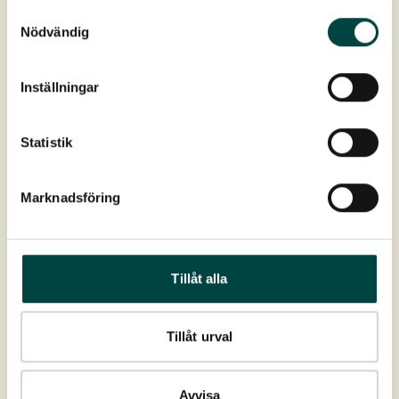
Samtyckesval
Nödvändig
Produktdata
Inställningar
Art nr:
2-10106
Statistik
Farve:
Mørkegrøn (halvgræs)
Marknadsföring
Blomstring:
Juli-august
Højde:
10-60 cm
Tillåt alla
Spredning:
I hele landet
Tillåt urval
Placering:
Sumpzone, stillestående vand
Avvisa