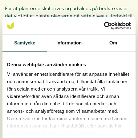
For at planterne skal trives og udvikles på bedste vis er
det vigtigt at plante planterne på rette niveau i forhold til
middelvandstanden. Se
plante- og plejevejledning
.
Anbefalet plantetæthed:
Samtycke
Information
Om
8-10 planter/m².
Denna webbplats använder cookies
Rodklumpen er 9 cm dyb og 4 cm i diameter.
Vi använder enhetsidentifierare för att anpassa innehållet
Planterne leveres i bakker af 40 stk.
och annonserna till användarna, tillhandahålla funktioner
för sociala medier och analysera vår trafik. Vi
Levering: April-oktober
vidarebefordrar även sådana identifierare och annan
information från din enhet till de sociala medier och
annons- och analysföretag som vi samarbetar med.
Dessa kan i sin tur kombinera informationen med annan
information som du har tillhandahållit eller som de har
samlat in när du har använt deras tjänster.