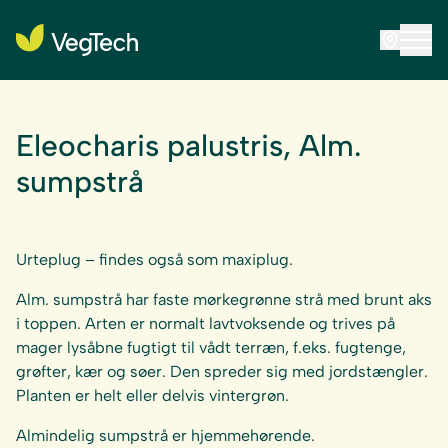
Eleocharis palustris, Alm.
sumpstrå
Urteplug – findes også som maxiplug.
Alm. sumpstrå har faste mørkegrønne strå med brunt aks
i toppen. Arten er normalt lavtvoksende og trives på
mager lysåbne fugtigt til vådt terræn, f.eks. fugtenge,
grøfter, kær og søer. Den spreder sig med jordstængler.
Planten er helt eller delvis vintergrøn.
Almindelig sumpstrå er hjemmehørende.