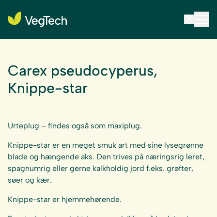
Carex pseudocyperus,
Knippe-star
Urteplug – findes også som maxiplug.
Knippe-star er en meget smuk art med sine lysegrønne
blade og hængende aks. Den trives på næringsrig leret,
spagnumrig eller gerne kalkholdig jord f.eks. grøfter,
søer og kær.
Knippe-star er hjemmehørende.