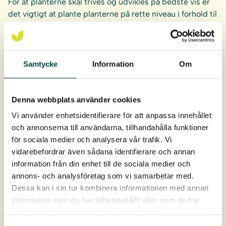
For at planterne skal trives og udvikles på bedste vis er
det vigtigt at plante planterne på rette niveau i forhold til
middelvandstanden. Se
plante- og plejevejledning
.
Anbefalet plantetæthed:
Samtycke
Information
Om
8-10 planter/m².
Rodklumpen er 9 cm dyb og 4 cm i diameter.
Denna webbplats använder cookies
Planterne leveres i bakker af 40 stk.
Vi använder enhetsidentifierare för att anpassa innehållet
och annonserna till användarna, tillhandahålla funktioner
Levering: April-oktober
för sociala medier och analysera vår trafik. Vi
vidarebefordrar även sådana identifierare och annan
information från din enhet till de sociala medier och
annons- och analysföretag som vi samarbetar med.
Dessa kan i sin tur kombinera informationen med annan
information som du har tillhandahållit eller som de har
samlat in när du har använt deras tjänster.