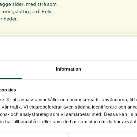
begge sider, med strå som
æringsfattig jord. F.eks.
r heder.
er det vigtigt at plante
anden. Se
plante- og
Information
cookies
e för att anpassa innehållet och annonserna till användarna, tillh
vår trafik. Vi vidarebefordrar även sådana identifierare och anna
nnons- och analysföretag som vi samarbetar med. Dessa kan i sin
har tillhandahållit eller som de har samlat in när du har använt 