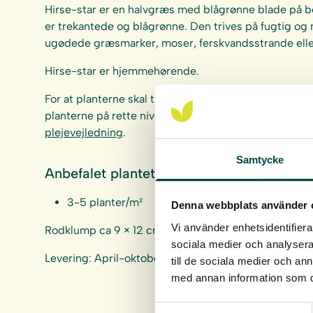
Hirse-star er en halvgræs med blågrønne blade på 
er trekantede og blågrønne. Den trives på fugtig og n
ugødede græsmarker, moser, ferskvandsstrande elle
Hirse-star er hjemmehørende.
For at planterne skal trives og udvikles på bedste vis 
planterne på rette niveau i forhold til middelvandst
plejevejledning
.
Samtycke
Anbefalet plantetæthed:
3-5 planter/m²
Denna webbplats använder 
Vi använder enhetsidentifierar
Rodklump ca 9 × 12 cm, Rodvolum ca 1 liter.
sociala medier och analysera 
Levering: April-oktober
till de sociala medier och a
med annan information som du 
Samtyckesval