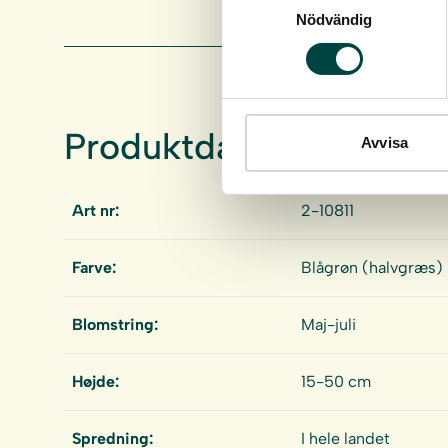
Nödvändig
Produktdata
Avvisa
Art nr:
2-10811
Farve:
Blågrøn (halvgræs)
Blomstring:
Maj-juli
Højde:
15-50 cm
Spredning:
I hele landet