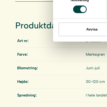
Produktdata
Avvisa
Art nr:
2-10806
Farve:
Mørkegrøn
Blomstring:
Juni-juli
Højde:
30-120 cm
Spredning:
I hele landet