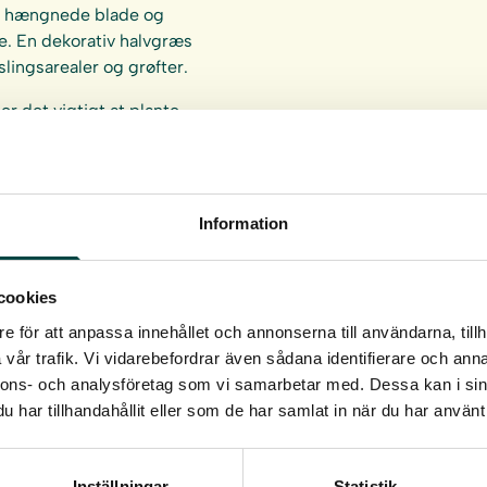
e hængnede blade og
e. En dekorativ halvgræs
islingsarealer og grøfter.
er det vigtigt at plante
anden. Se
plante- og
Information
cookies
e för att anpassa innehållet och annonserna till användarna, tillh
vår trafik. Vi vidarebefordrar även sådana identifierare och anna
nnons- och analysföretag som vi samarbetar med. Dessa kan i sin
har tillhandahållit eller som de har samlat in när du har använt 
Inställningar
Statistik