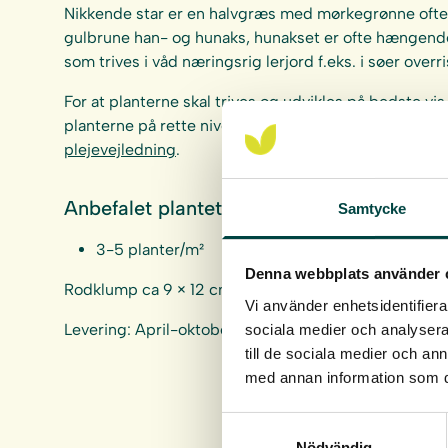
Nikkende star er en halvgræs med mørkegrønne oft
gulbrune han- og hunaks, hunakset er ofte hængend
som trives i våd næringsrig lerjord f.eks. i søer overr
For at planterne skal trives og udvikles på bedste vis 
planterne på rette niveau i forhold til middelvandst
plejevejledning
.
Anbefalet plantetæthed:
Samtycke
3-5 planter/m²
Denna webbplats använder 
Rodklump ca 9 × 12 cm, Rodvolum ca 1 liter.
Vi använder enhetsidentifierar
Levering: April-oktober
sociala medier och analysera 
till de sociala medier och a
med annan information som du 
Samtyckesval
Nödvändig