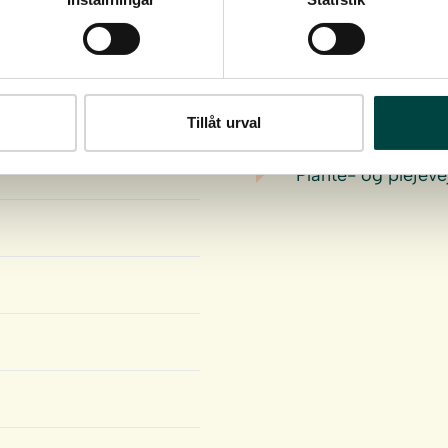
Download
Tillåt urval
Plante- og plejeve