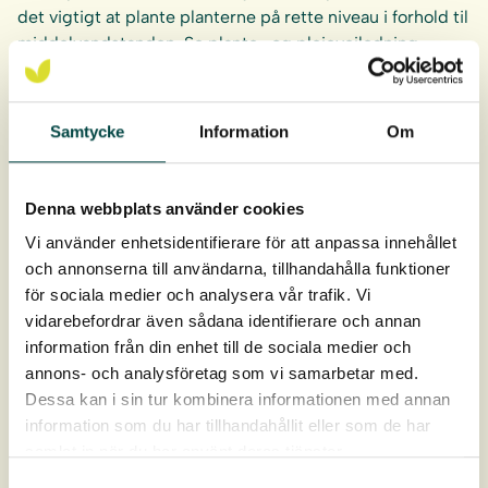
det vigtigt at plante planterne på rette niveau i forhold til
middelvandstanden. Se
plante- og plejevejledning
.
Anbefalet plantetæthed:
Samtycke
Information
Om
8-10 planter/m².
Rodklumpen er 9 cm dyb og 4 cm i diameter.
Denna webbplats använder cookies
Planterne leveres i bakker af 40 stk.
Vi använder enhetsidentifierare för att anpassa innehållet
och annonserna till användarna, tillhandahålla funktioner
Levering: April-oktober
för sociala medier och analysera vår trafik. Vi
vidarebefordrar även sådana identifierare och annan
information från din enhet till de sociala medier och
annons- och analysföretag som vi samarbetar med.
Dessa kan i sin tur kombinera informationen med annan
information som du har tillhandahållit eller som de har
samlat in när du har använt deras tjänster.
Samtyckesval