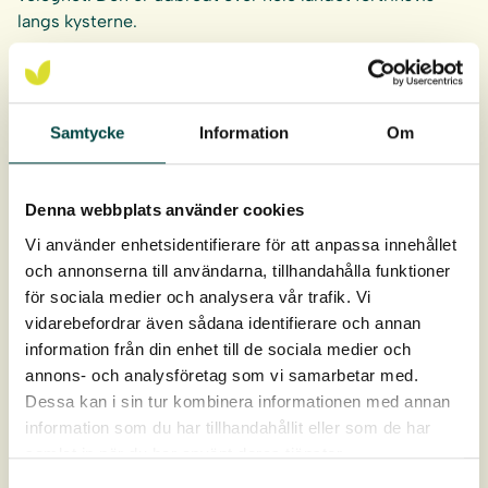
langs kysterne.
Strand-kogleaks er hjemmehørende.
For at planterne skal trives og udvikles på bedste vis er
Samtycke
Information
Om
det vigtigt at plante planterne på rette niveau i forhold til
middelvandstanden. Se
plante- og plejevejledning
.
Denna webbplats använder cookies
Anbefalet plantetæthed:
Vi använder enhetsidentifierare för att anpassa innehållet
3-5 planter/m²
och annonserna till användarna, tillhandahålla funktioner
för sociala medier och analysera vår trafik. Vi
Rodklump ca 9 × 12 cm, Rodvolum ca 1 liter.
vidarebefordrar även sådana identifierare och annan
information från din enhet till de sociala medier och
Levering: April-oktober
annons- och analysföretag som vi samarbetar med.
Dessa kan i sin tur kombinera informationen med annan
information som du har tillhandahållit eller som de har
samlat in när du har använt deras tjänster.
Samtyckesval