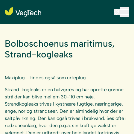
Bolboschoenus maritimus,
Strand-kogleaks
Maxiplug – findes også som urteplug.
Strand-kogleaks er en halvgræs og har oprette grønne
strå der kan blive mellem 30-110 cm høje.
Strandkogleaks trives i kystnære fugtige, næringsrige,
enge, nor og strandsøer. Den er almindelig hvor der er
saltpåvirkning. Den kan også trives i brakvand. Ses ofte i
rodzoneanlæg, hvor den p.g.a. sin kraftige vækst er
velegnet. Den er udbredt over hele landet fortrinsvis