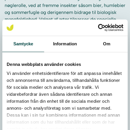
nøglerolle, ved at fremme insekter såsom bier, humlebier
og sommerfugle og derigennem bidrage til biologisk
mangfoldighed. Valget af arter tilpasses de specielle
forudsætninger for det enkelte projekt.
Samtycke
Information
Om
Fugteng
Denna webbplats använder cookies
Maxiplugplanter
Vi använder enhetsidentifierare för att anpassa innehållet
och annonserna till användarna, tillhandahålla funktioner
Urteplugplanter-vand
för sociala medier och analysera vår trafik. Vi
vidarebefordrar även sådana identifierare och annan
information från din enhet till de sociala medier och
Bredmåtte og Bredrulle
annons- och analysföretag som vi samarbetar med.
Dessa kan i sin tur kombinera informationen med annan
information som du har tillhandahållit eller som de har
Flydende bredmåtter
samlat in när du har använt deras tjänster.