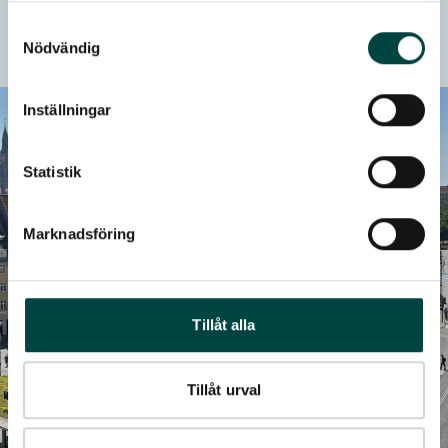
Samtyckesval
Alt i vand
Nödvändig
Inställningar
Statistik
Marknadsföring
Tillåt alla
Tillåt urval