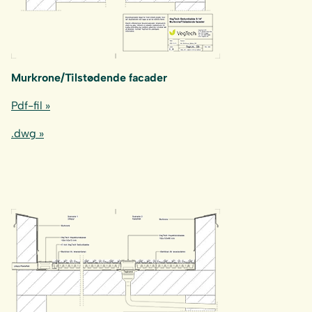
Murkrone/Tilstødende facader
Pdf-fil »
.dwg »