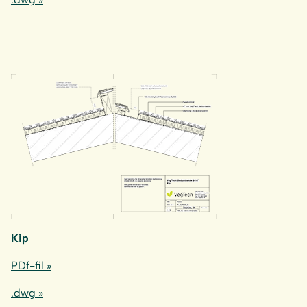
Kip
PDf-fil »
.dwg »