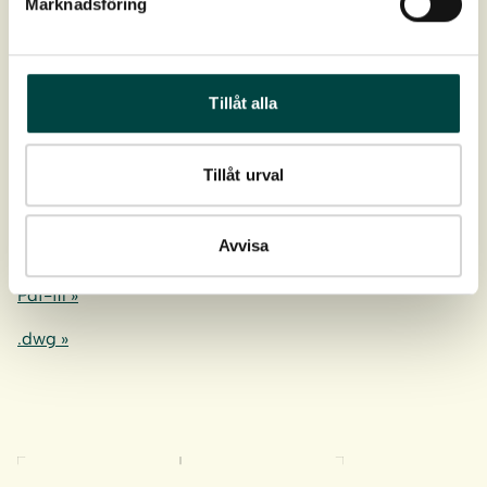
Marknadsföring
Tillåt alla
Tillåt urval
Avvisa
Åben kasserende
Pdf-fil »
.dwg »