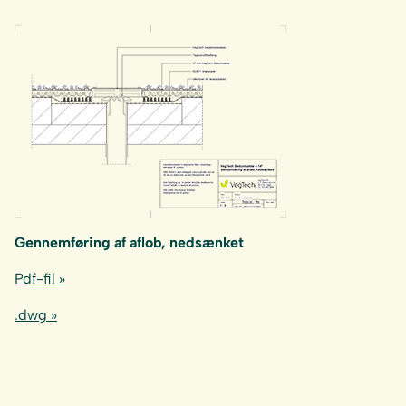
Gennemføring af aflob, nedsænket
Pdf-fil »
.dwg »