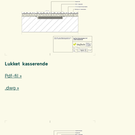
Lukket kasserende
Pdf-fil »
.dwg »