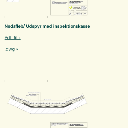
Nødafløb/ Udspyr med inspektionskasse
Pdf-fil »
.dwg »