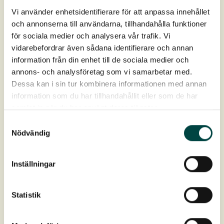
Vi använder enhetsidentifierare för att anpassa innehållet
och annonserna till användarna, tillhandahålla funktioner
för sociala medier och analysera vår trafik. Vi
vidarebefordrar även sådana identifierare och annan
information från din enhet till de sociala medier och
annons- och analysföretag som vi samarbetar med.
Dessa kan i sin tur kombinera informationen med annan
information som du har tillhandahållit eller som de har
samlat in när du har använt deras tjänster.
Faldretning og kurvertfald på
Samtyckesval
taghældning under 4°- UV tagbrønde
Nödvändig
Pdf-fil »
Inställningar
.dwg »
Statistik