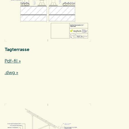
Tagterrasse
Pdf-fil »
.dwg »