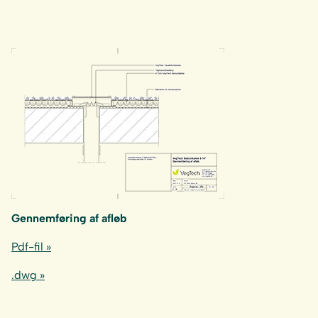
Gennemføring af afløb
Pdf-fil »
.dwg »