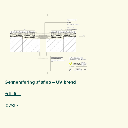
Gennemføring af afløb – UV brønd
Pdf-fil »
.dwg »