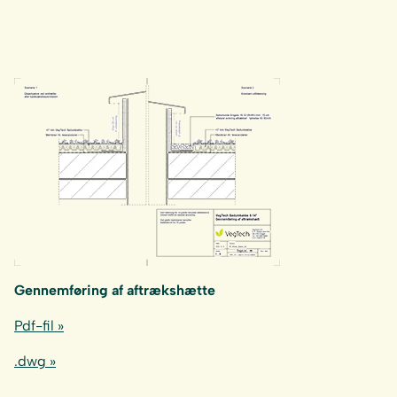
Gennemføring af aftrækshætte
Pdf-fil »
.dwg »