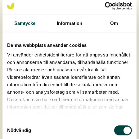
Samtycke
Information
Om
Produktdata
Artikelnr
9-12308 (hel rulle)
Denna webbplats använder cookies
Vi använder enhetsidentifierare för att anpassa innehållet
Artikelnr
9-12309 (afkortet wirer)
och annonserna till användarna, tillhandahålla funktioner
för sociala medier och analysera vår trafik. Vi
vidarebefordrar även sådana identifierare och annan
Material
Rustfrit stål
information från din enhet till de sociala medier och
Download
annons- och analysföretag som vi samarbetar med.
Dessa kan i sin tur kombinera informationen med annan
information som du har tillhandahållit eller som de har
Produktdatablad
samlat in när du har använt deras tjänster.
Samtyckesval
Nödvändig
Plejevejledning