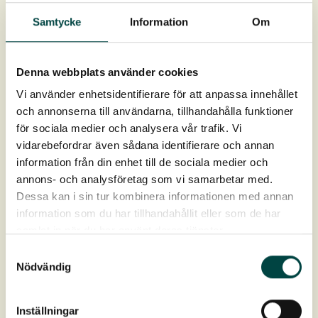
Samtycke
Information
Om
Mål
55 × 34 cm
Download
Denna webbplats använder cookies
Vi använder enhetsidentifierare för att anpassa innehållet
Produktdatablad
och annonserna till användarna, tillhandahålla funktioner
för sociala medier och analysera vår trafik. Vi
vidarebefordrar även sådana identifierare och annan
Montage- og plejevejledning
information från din enhet till de sociala medier och
annons- och analysföretag som vi samarbetar med.
Dessa kan i sin tur kombinera informationen med annan
information som du har tillhandahållit eller som de har
samlat in när du har använt deras tjänster.
Samtyckesval
Nödvändig
Inställningar