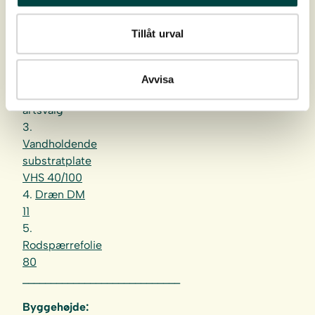
1.
VegTech
Urteplugplanter
Tillåt urval
2.
Taghavejord
120–160 mm
Avvisa
afhængigt af
artsvalg
3.
Vandholdende
substratplate
VHS 40/100
4.
Dræn DM
11
5.
Rodspærrefolie
80
____________________________
Byggehøjde: