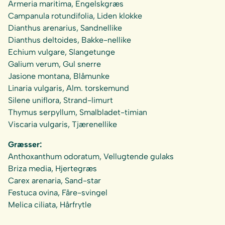
Armeria maritima, Engelskgræs
Campanula rotundifolia, Liden klokke
Dianthus arenarius, Sandnellike
Dianthus deltoides, Bakke-nellike
Echium vulgare, Slangetunge
Galium verum, Gul snerre
Jasione montana, Blåmunke
Linaria vulgaris, Alm. torskemund
Silene uniflora, Strand-limurt
Thymus serpyllum, Smalbladet-timian
Viscaria vulgaris, Tjærenellike
Græsser:
Anthoxanthum odoratum, Vellugtende gulaks
Briza media, Hjertegræs
Carex arenaria, Sand-star
Festuca ovina, Fåre-svingel
Melica ciliata, Hårfrytle