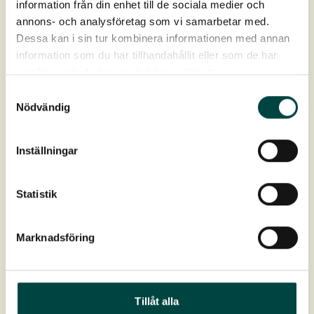
information från din enhet till de sociala medier och
Brochur
annons- och analysföretag som vi samarbetar med.
Dessa kan i sin tur kombinera informationen med annan
information som du har tillhandahållit eller som de har
samlat in när du har använt deras tjänster.
Samtyckesval
Nödvändig
Inställningar
Statistik
Opbygning
Biotoptag
Marknadsföring
Anbefales til
taghældning
0-5°
Tillåt alla