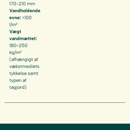
170-210 mm
Vandholdende
evne:
>100
l/m²
Vægt
vandmættet:
180-250
kg/m²
(afhængigt af
vækstmediets
tykkelse samt
typen af
tagjord)