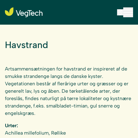
Havstrand
Artsammensætningen for havstrand er inspireret af de
smukke strandenge langs de danske kyster.
Vegetationen består af flerårige urter og græsser og er
generelt lav, lys og åben. De tørketålende arter, der
foreslås, findes naturligt på tørre lokaliteter og kystnære
strandenge, f.eks. smalbladet-timian, gul snerre og
engelskgræs.
Urter:
Achillea millefolium, Røllike