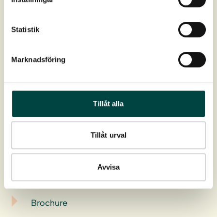
Artikelnr
Serie 124: 9-12384
Statistik
Artikelnr
Serie 134: 9-12385
Materiale
Rustfrit stål
Marknadsföring
Download
Tillåt alla
Produktdatablad
Tillåt urval
Montagevejledning
Avvisa
Plejevejledning
Brochure