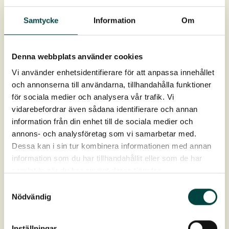
Serie 134 – fordeler belastninger effektivt
Samtycke
Information
Om
Anvendes til klatreplanter med lav-stærk tilvækst f.eks.
kaprifolie og tobakspibeplante.
Afstand mellem wirer og facade er 180 mm.
Denna webbplats använder cookies
To fastgørelsespunkter pr beslag med c-c 150 mm
Vi använder enhetsidentifierare för att anpassa innehållet
och annonserna till användarna, tillhandahålla funktioner
för sociala medier och analysera vår trafik. Vi
vidarebefordrar även sådana identifierare och annan
information från din enhet till de sociala medier och
annons- och analysföretag som vi samarbetar med.
Dessa kan i sin tur kombinera informationen med annan
information som du har tillhandahållit eller som de har
samlat in när du har använt deras tjänster.
Produktdata
Samtyckesval
Nödvändig
Artikelnr
Serie 120: 9-12383
Inställningar