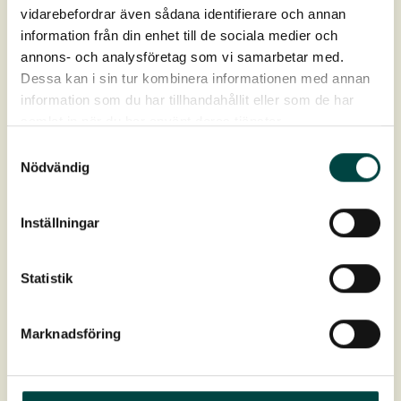
Produktdata
vidarebefordrar även sådana identifierare och annan
information från din enhet till de sociala medier och
Artikelnr
9-12278
annons- och analysföretag som vi samarbetar med.
Dessa kan i sin tur kombinera informationen med annan
information som du har tillhandahållit eller som de har
Mål (h×b)
220 × 120 cm
samlat in när du har använt deras tjänster.
Samtyckesval
Art
Hedera helix 'Woerner' Efeu
Nödvändig
Placering
Beskyttet halvskygge- skygge
Inställningar
Jord
Muldrig og fugtighedsbevarende jord
Statistik
Bund
Galvaniserat metalnet
Marknadsföring
Bedømt af
Byggvarubedömningen
Download