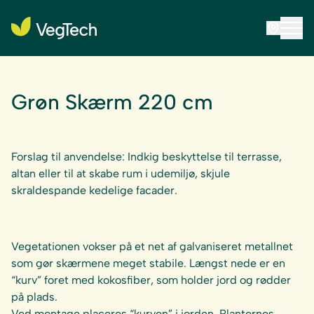
Grøn Skærm 220 cm
Forslag til anvendelse: Indkig beskyttelse til terrasse,
altan eller til at skabe rum i udemiljø, skjule
skraldespande kedelige facader.
Vegetationen vokser på et net af galvaniseret metallnet
som gør skærmene meget stabile. Længst nede er en
“kurv” foret med kokosfiber, som holder jord og rødder
på plads.
Ved montage placeres “kurven” i jorden. Planternes