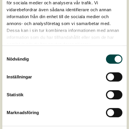
Produktdata
för sociala medier och analysera vår trafik. Vi
vidarebefordrar även sådana identifierare och annan
information från din enhet till de sociala medier och
Artikelnr
9-12265
annons- och analysföretag som vi samarbetar med.
Dessa kan i sin tur kombinera informationen med annan
Mål (h×b)
180 × 120 cm
information som du har tillhandahållit eller som de har
samlat in när du har använt deras tjänster.
Art
Hedera helix 'Woerner' Efeu
Samtyckesval
Nödvändig
Placering
Beskyttet halvskygge- skygge
Inställningar
Jord
Muldrig og fugtighedsbevarende jord
Statistik
Bund
Galvaniserat metalnet
Marknadsföring
Bedømt af
Byggvarubedömningen
Download