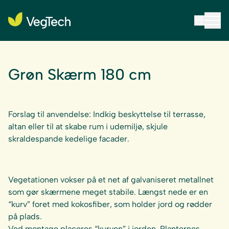
Grøn Skærm 180 cm
Forslag til anvendelse: Indkig beskyttelse til terrasse,
altan eller til at skabe rum i udemiljø, skjule
skraldespande kedelige facader.
Vegetationen vokser på et net af galvaniseret metallnet
som gør skærmene meget stabile. Længst nede er en
“kurv” foret med kokosfiber, som holder jord og rødder
på plads.
Ved montage placeres “kurven” i jorden. Planternes