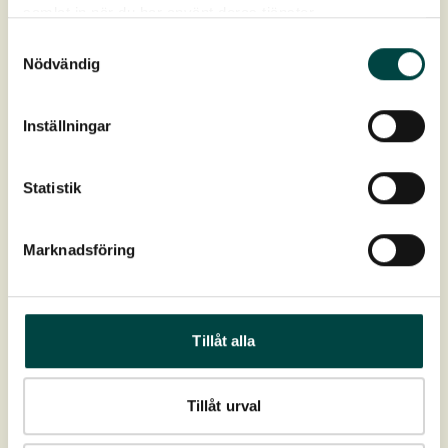
samlat in när du har använt deras tjänster.
Samtyckesval
Nödvändig
Træ og
Inställningar
store
buske
Statistik
FOS 40-
88
Marknadsföring
Tagjord
(450
mm)
Grodan®
Tillåt alla
PP
100/40
2-3
Tillåt urval
skivor,