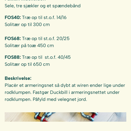
Sele, tre sjækler og et spændebånd
FOS40:
Træ op til st.o.f. 14/16
Solitær op til 300 cm
FOS68:
Træ op til st.o.f. 20/25
Solitær på toæ 450 cm
FOS88:
Træ op til st.o.f. 40/45
Solitær op til 650 cm
Beskrivelse:
Placér et armeringsnet så dybt at wiren ender lige under
rodklumpen. Fastgør Duckbill i armeringsnettet under
rodklumpen. Påfyld med velegnet jord.