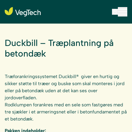
Duckbill – Træplantning på
betondæk
Træforankringssystemet Duckbill® giver en hurtig og
sikker støtte til træer og buske som skal monteres i jord
eller på betondæk uden at det kan ses over
jordoverfladen.
Rodklumpen forankres med en sele som fastgøres med
tre sjækler i et armeringsnet eller i betonfundamentet på
et betondæk.
Pakken indeholder: