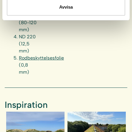
beror bl
Avvisa
a annat
av artval
(80-120
mm)
ND 220
(12,5
mm)
Rodbeskyttelsesfolie
(0,8
mm)
Inspiration