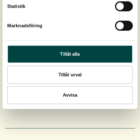
Statistik
Marknadsföring
Produktdata
Art.nr
1-10368
Tillåt alla
Download
Tillåt urval
Produktdatablad
Avvisa
Så- og plejevejledning