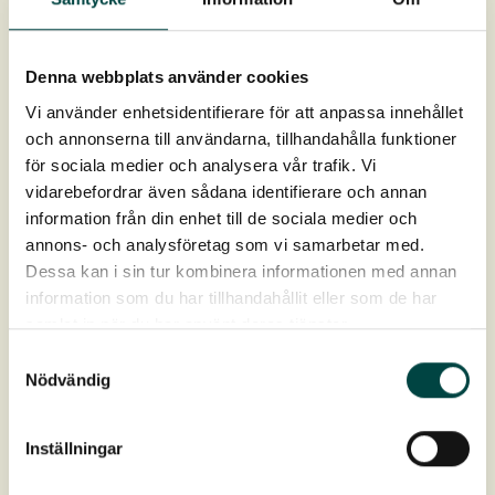
Poa pratensis
– Eng rapgræs
Sum græs 84,5 vægt %
Denna webbplats använder cookies
Udsædsmængde Engfrø
Vi använder enhetsidentifierare för att anpassa innehållet
och annonserna till användarna, tillhandahålla funktioner
för sociala medier och analysera vår trafik. Vi
Engfrø (ej 6712 og 6801): 300 g / 100 m²
vidarebefordrar även sådana identifierare och annan
Engfrø kombineret med Blomsterengfrø: 300 g + 50
information från din enhet till de sociala medier och
g / 100 m²
annons- och analysföretag som vi samarbetar med.
Engfrø kombineret med urteplugplanter: 300 g / 100
Dessa kan i sin tur kombinera informationen med annan
m² samt 5-10 stk urteplugplanter pr. kvm.
information som du har tillhandahållit eller som de har
Frøblandingerne kan variere noget afhængigt af
samlat in när du har använt deras tjänster.
høstudbyttet i frøavlen samt den videre udvikling af
Samtyckesval
blandingerne.
Nödvändig
Inställningar