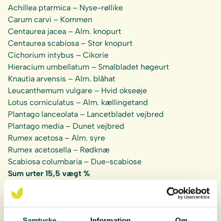
Achillea ptarmica
– Nyse-røllike
Carum carvi –
Kommen
Centaurea jacea
– Alm. knopurt
Centaurea scabiosa
– Stor knopurt
Cichorium intybus
– Cikorie
Hieracium umbellatum
– Smalbladet høgeurt
Knautia arvensis
– Alm. blåhat
Leucanthemum vulgare
– Hvid okseøje
Lotus corniculatus
– Alm. kællingetand
Plantago lanceolata
– Lancetbladet vejbred
Plantago media
– Dunet vejbred
Rumex acetosa
– Alm. syre
Rumex acetosella
– Rødknæ
Scabiosa columbaria
– Due-scabiose
Sum urter 15,5 vægt %
Festuca ovina
– Fåresvingel
Festuca pratensis
– Engsvingel
Festuca rubra
– Rød svingel
Samtycke
Information
Om