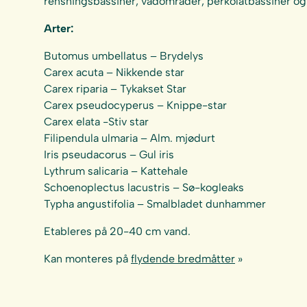
rensningsbassiner, vådområder, perkolatbassiner og 
Arter:
Butomus umbellatus – Brydelys
Carex acuta – Nikkende star
Carex riparia – Tykakset Star
Carex pseudocyperus – Knippe-star
Carex elata -Stiv star
Filipendula ulmaria – Alm. mjødurt
Iris pseudacorus – Gul iris
Lythrum salicaria – Kattehale
Schoenoplectus lacustris – Sø-kogleaks
Typha angustifolia – Smalbladet dunhammer
Etableres på 20-40 cm vand.
Kan monteres på
flydende bredmåtter
»