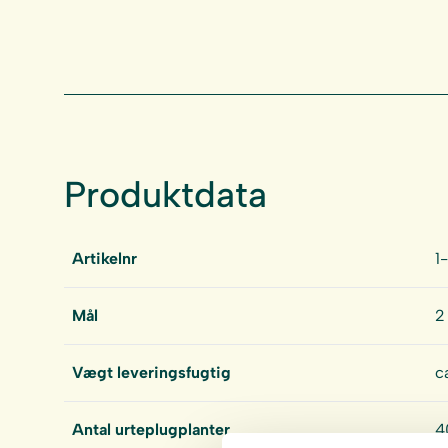
Produktdata
Artikelnr
1
Mål
2
Vægt leveringsfugtig
c
Antal urteplugplanter
4