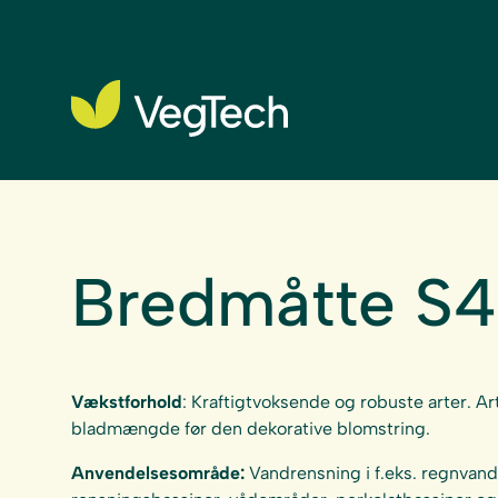
Bredmåtte S4
Vækstforhold
: Kraftigtvoksende og robuste arter. A
bladmængde før den dekorative blomstring.
Anvendelsesområde:
Vandrensning i f.eks. regnvand