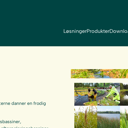
Løsninger
Produkter
Downlo
rterne danner en frodig
sbassiner,