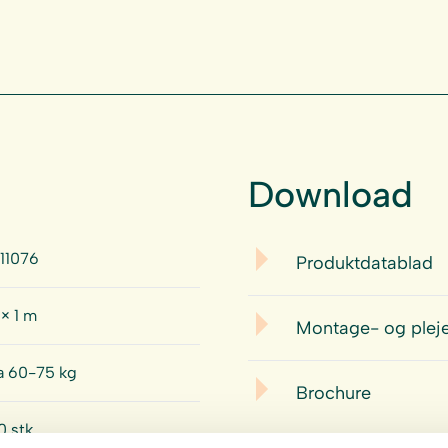
Download
-11076
Produktdatablad
 × 1 m
Montage- og pleje
a 60-75 kg
Brochure
0 stk.