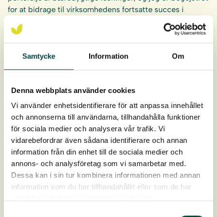
for at bidrage til virksomhedens fortsatte succes i
Danmark og Norden, især med vores fokus på øget
diversitet af insekter som en del af vores
bæredygtighedsstrategi.”
Samtycke
Information
Om
“VegTech tilbyder grønne vegetationsløsninger som
sammen med bygge og anlægssektoren kan skabe
bæredygtige og holdbare løsninger til mere
Denna webbplats använder cookies
biodiversitet i byggerier, by- og vandmiljøer. Vi tilbyder
Vi använder enhetsidentifierare för att anpassa innehållet
vegetationsløsninger til begrønning af bygninger og
och annonserna till användarna, tillhandahålla funktioner
bymiljøer inkl. montage og service af grønne tage.”
för sociala medier och analysera vår trafik. Vi
vidarebefordrar även sådana identifierare och annan
information från din enhet till de sociala medier och
For yderligere information, kontakt venligst:
annons- och analysföretag som vi samarbetar med.
Torkild Hansen
Dessa kan i sin tur kombinera informationen med annan
+45 21 61 95 06
information som du har tillhandahållit eller som de har
torkild.hansen@vegtech.dk
samlat in när du har använt deras tjänster.
Samtyckesval
Johan Ljungberg