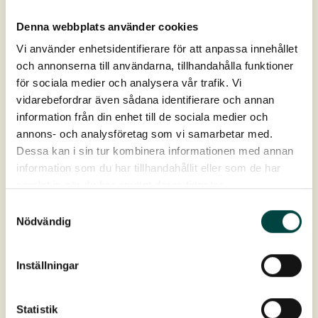
Produktdatablad Urteplugs »
Denna webbplats använder cookies
Vi använder enhetsidentifierare för att anpassa innehållet
Grønne tage og betondæk
och annonserna till användarna, tillhandahålla funktioner
för sociala medier och analysera vår trafik. Vi
Produktdatablad DM 11
vidarebefordrar även sådana identifierare och annan
information från din enhet till de sociala medier och
Produktdatablad DMV 20
annons- och analysföretag som vi samarbetar med.
Dessa kan i sin tur kombinera informationen med annan
Produktdatablad Drypvandning »
information som du har tillhandahållit eller som de har
Produktdatablad Engmåtte til tag (tøreng) »
samlat in när du har använt deras tjänster.
Samtyckesval
Produktdatablad Fodblik »
Nödvändig
Produktdatablad GardLiner »
Inställningar
Produktdatablad Grodan »
Produktdatablad Hasopor»
Statistik