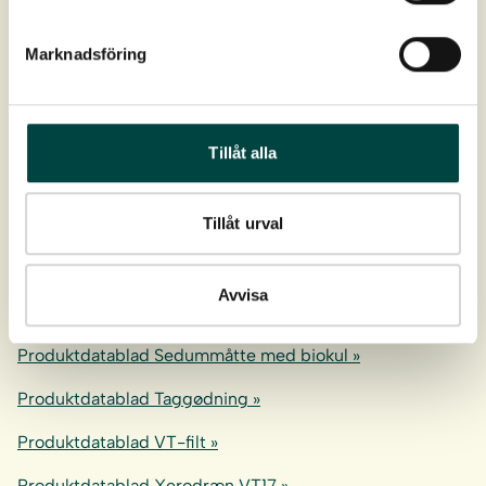
Produktdatablad Inspektionskasse »
Produktdatablad Kantskinner (standardprofil) »
Marknadsföring
Produktdatablad ND 5+1 »
Produktdatablad ND 220 »
Tillåt alla
Produktdatablad ND620-620hd »
Tillåt urval
Produktdatablad Pellepladen »
Produktdatablad Rodspaerrefolie »
Avvisa
Produktdatablad Sedumbakker med biokul »
Produktdatablad Sedummåtte med biokul »
Produktdatablad Taggødning »
Produktdatablad VT-filt »
Produktdatablad Xerodræn VT17 »