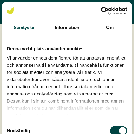
Samtycke
Information
Om
Download
Entreprise & salgsbetingelser
Denna webbplats använder cookies
Vi använder enhetsidentifierare för att anpassa innehållet
Vores entreprise & salgsbetingelser kan downloades på
och annonserna till användarna, tillhandahålla funktioner
denne side.
för sociala medier och analysera vår trafik. Vi
vidarebefordrar även sådana identifierare och annan
Salgs & Leveringsbetingelser
information från din enhet till de sociala medier och
Entreprisebetingelser »
annons- och analysföretag som vi samarbetar med.
Dessa kan i sin tur kombinera informationen med annan
information som du har tillhandahållit eller som de har
samlat in när du har använt deras tjänster.
Samtyckesval
Nödvändig