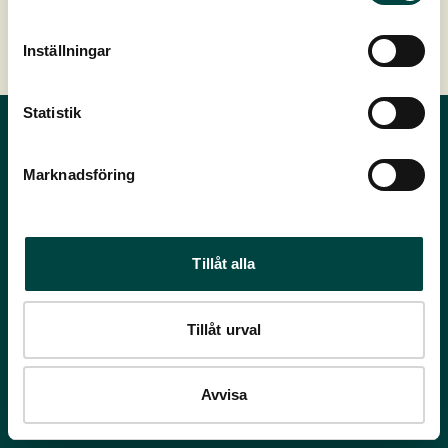
Inställningar
Statistik
Marknadsföring
Tillåt alla
Kontor
Tillåt urval
A. P. Møllers Allé 43B
DK 2791 Dragør
Kontakt os »
Avvisa